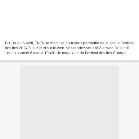
Du 1er au 6 avril, TNTV se mobilise pour vous permettre de suivre le Festival
des Iles 2024 à la télé et sur le web. Vos rendez-vous télé et web Du lundi
1er au samedi 6 avril à 19h20 : le magazine du Festival des Iles Chaque
soir, Olivier Huc vous propose...