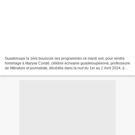
Guadeloupe la 1ère bouscule ses programmes ce mardi soir, pour rendre
hommage à Maryse Condé, célèbre écrivaine guadeloupéenne, professeure
de littérature et journaliste, décédée dans la nuit du 1er au 2 Avril 2024, à
l’âge de 90 ans. À 19h30, une édition...