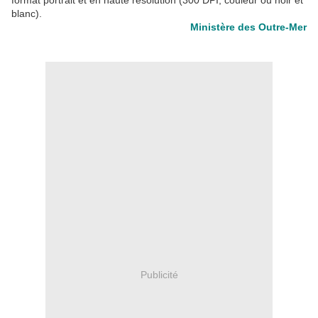
format portrait et en haute résolution (300 DPI, couleur ou noir et
blanc).
Ministère des Outre-Mer
Publicité