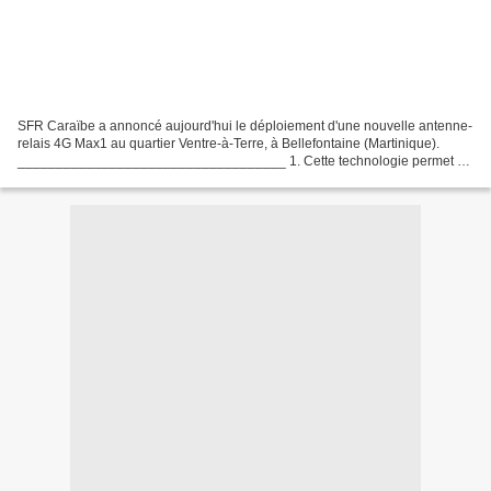
SFR Caraïbe a annoncé aujourd'hui le déploiement d'une nouvelle antenne-
relais 4G Max1 au quartier Ventre-à-Terre, à Bellefontaine (Martinique).
___________________________________ 1. Cette technologie permet un
débit descendant pouvant aller jusqu'à...