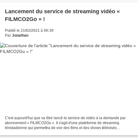
Lancement du service de streaming vidéo «
FILMCO2Go » !
Publié le 21/02/2021 à 06:30
Par
Jonathan
C'est aujourd'hui que va être lancé le service de vidéo à la demande par
abonnement « FILMCO2Go ». Il s'agit d'une plateforme de streaming
trinidadienne qui permettra de voir des films et des shows télévisés
caribéens sur mobile, tablette et TV connectée....