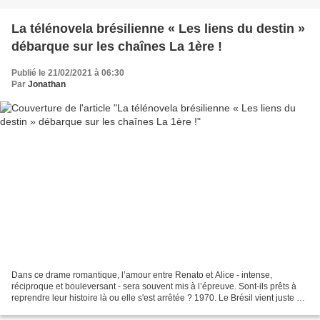
La télénovela brésilienne « Les liens du destin »
débarque sur les chaînes La 1ère !
Publié le 21/02/2021 à 06:30
Par
Jonathan
Dans ce drame romantique, l’amour entre Renato et Alice - intense,
réciproque et bouleversant - sera souvent mis à l’épreuve. Sont-ils prêts à
reprendre leur histoire là ou elle s'est arrêtée ? 1970. Le Brésil vient juste de
gagner la Coupe du Monde de...