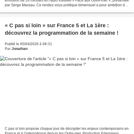
émission de 26 minutes en radio intitulée « Face aux Outre-mer », présentée
par Serge Massau. Ce rendez-vous politique bimensuel a pour ambition de
donner la parole aux acteurs majeurs...
« C pas si loin » sur France 5 et La 1ère :
découvrez la programmation de la semaine !
Publié le 05/04/2026 à 08:31
Par
Jonathan
C pas si loin propose chaque jour de décrypter les enjeux contemporains en
France et à l’international depuis les Outre-mer. Production Edenpress