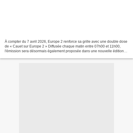
À compter du 7 avril 2026, Europe 2 renforce sa grille avec une double dose
de « Cauet sur Europe 2 » Diffusée chaque matin entre 07h00 et 11h00,
l'émission sera désormais également proposée dans une nouvelle édition
entre 15h30 et 18h00. Sébastien Cauet...