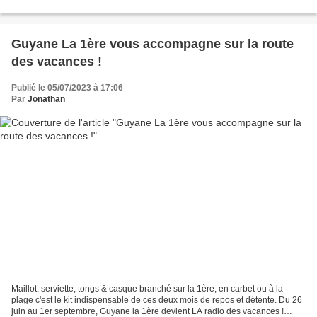
nous invite à découvrir des disciplines,...
Guyane La 1ère vous accompagne sur la route
des vacances !
Publié le 05/07/2023 à 17:06
Par
Jonathan
Maillot, serviette, tongs & casque branché sur la 1ère, en carbet ou à la
plage c'est le kit indispensable de ces deux mois de repos et détente. Du 26
juin au 1er septembre, Guyane la 1ère devient LA radio des vacances !