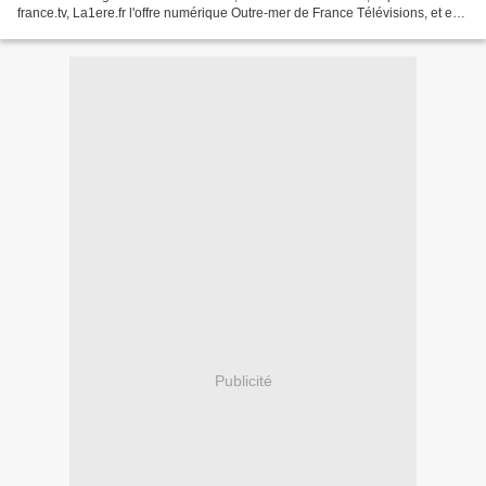
france.tv, La1ere.fr l'offre numérique Outre-mer de France Télévisions, et en
Outre-mer sur l’ensemble des chaînes...
Publicité