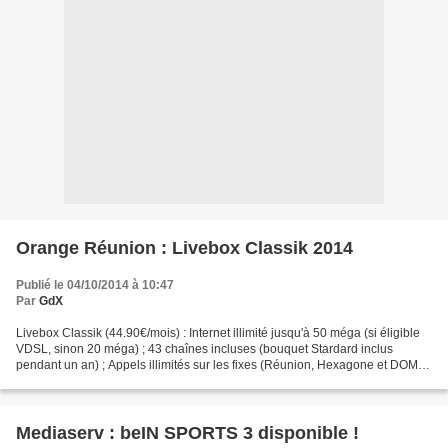
Orange Réunion : Livebox Classik 2014
Publié le 04/10/2014 à 10:47
Par
GdX
Livebox Classik (44.90€/mois) : Internet illimité jusqu'à 50 méga (si éligible
VDSL, sinon 20 méga) ; 43 chaînes incluses (bouquet Stardard inclus
pendant un an) ; Appels illimités sur les fixes (Réunion, Hexagone et DOM)
et vers plus de 100 destinations...
Mediaserv : beIN SPORTS 3 disponible !