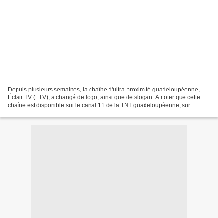
Depuis plusieurs semaines, la chaîne d'ultra-proximité guadeloupéenne,
Éclair TV (ETV), a changé de logo, ainsi que de slogan. A noter que cette
chaîne est disponible sur le canal 11 de la TNT guadeloupéenne, sur
Canalsat Caraibes, Numericable et Mediaserv/CanalBox....