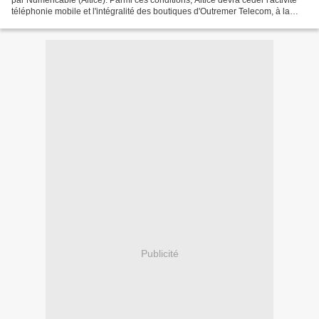
par Numericable (Altice). Parmi ces conditions, Altice devra céder l'activité
téléphonie mobile et l'intégralité des boutiques d'Outremer Telecom, à la
Réunion et à Mayotte.
Publicité