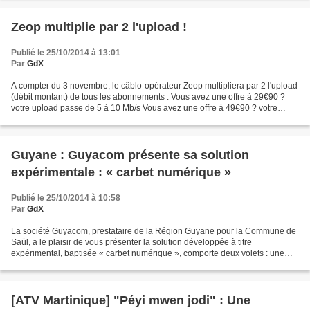
Zeop multiplie par 2 l'upload !
Publié le 25/10/2014 à 13:01
Par
GdX
A compter du 3 novembre, le câblo-opérateur Zeop multipliera par 2 l'upload
(débit montant) de tous les abonnements : Vous avez une offre à 29€90 ?
votre upload passe de 5 à 10 Mb/s Vous avez une offre à 49€90 ? votre
upload passe de 5 à 10 Mb/s Vous...
Guyane : Guyacom présente sa solution
expérimentale : « carbet numérique »
Publié le 25/10/2014 à 10:58
Par
GdX
La société Guyacom, prestataire de la Région Guyane pour la Commune de
Saül, a le plaisir de vous présenter la solution développée à titre
expérimental, baptisée « carbet numérique », comporte deux volets : une
cabine qui abrite un point de téléphonie...
[ATV Martinique] "Péyi mwen jodi" : Une