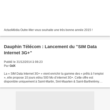
ActusMédia Outre-Mer vous souhaite une très bonne année 2015 !
Dauphin Télécom : Lancement du "SIM Data
Internet 3G+"
Publié le 31/12/2014 à 08:23
Par
GdX
La « SIM Data Internet 3G+ » vient enrichir la gamme des « prêts à l’emploi
», elle propose 10 jours et/ou 500 Mo d’internet 3G+. Cette offre est
disponible uniquement à Saint-Martin, Sint-Maarten & Saint-Barthelémy.
Pour plus d'informations, rendez-vous...