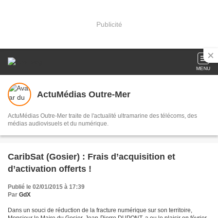
Publicité
MENU
ActuMédias Outre-Mer
ActuMédias Outre-Mer traite de l'actualité ultramarine des télécoms, des
médias audiovisuels et du numérique.
CaribSat (Gosier) : Frais d’acquisition et
d’activation offerts !
Publié le 02/01/2015 à 17:39
Par
GdX
Dans un souci de réduction de la fracture numérique sur son territoire,