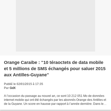
Orange Caraibe : "10 téraoctets de data mobile
et 5 millions de SMS échangés pour saluer 2015
aux Antilles-Guyane"
Publié le 02/01/2015 à 17:35
Par
GdX
A l’occasion du passage au nouvel an, ce sont 10 212 051 Mo de données
internet mobile qui ont été échangés par les abonnés Orange des Antilles et
de la Guyane. Un score en hausse par rapport à l’année dernière. Dans le
détail, 4 546 658 Mo de données...