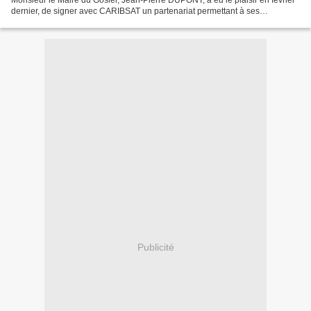
Monsieur le Maire du Gosier, Jean-Pierre DUPONT, a eu le plaisir en février
dernier, de signer avec CARIBSAT un partenariat permettant à ses
administrés situés en zones blanche et...
Publicité