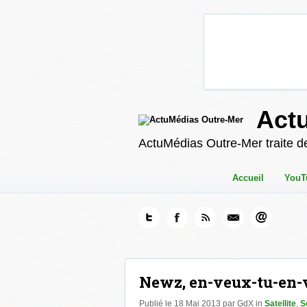
Act
ActuMédias Outre-Mer traite de
Accueil
YouT
Newz, en-veux-tu-en-v
Publié le 18 Mai 2013 par GdX in
Satellite
,
S