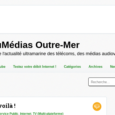
uMédias Outre-Mer
 l'actualité ultramarine des télécoms, des médias audio
ube
Testez votre débit Internet !
Catégories
Archives
Ne
oilà !
ervice Public
,
Internet
,
TV (Multi-plateforme)