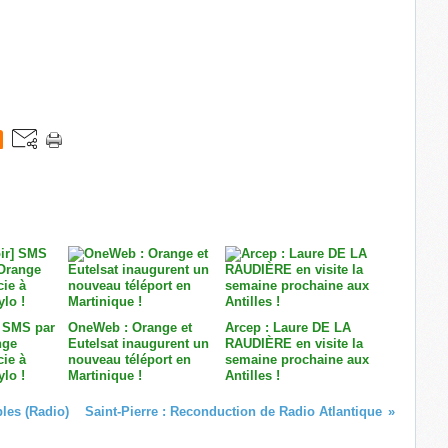
] SMS par
OneWeb : Orange et
Arcep : Laure DE LA
nge
Eutelsat inaugurent un
RAUDIÈRE en visite la
cie à
nouveau téléport en
semaine prochaine aux
ylo !
Martinique !
Antilles !
les (Radio)
Saint-Pierre : Reconduction de Radio Atlantique