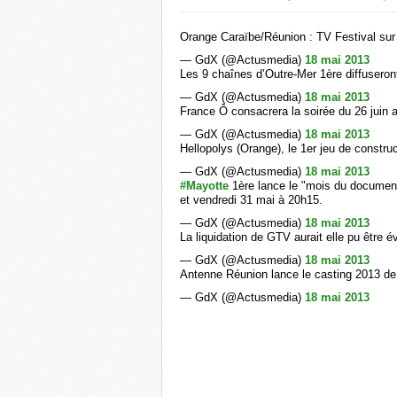
Orange Caraïbe/Réunion : TV Festival sur
— GdX (@Actusmedia)
18 mai 2013
Les 9 chaînes d’Outre-Mer 1ère diffuseron
— GdX (@Actusmedia)
18 mai 2013
France Ô consacrera la soirée du 26 juin 
— GdX (@Actusmedia)
18 mai 2013
Hellopolys (Orange), le 1er jeu de constr
— GdX (@Actusmedia)
18 mai 2013
#Mayotte
1ère lance le "mois du document
et vendredi 31 mai à 20h15.
— GdX (@Actusmedia)
18 mai 2013
La liquidation de GTV aurait elle pu être é
— GdX (@Actusmedia)
18 mai 2013
Antenne Réunion lance le casting 2013 de 
— GdX (@Actusmedia)
18 mai 2013