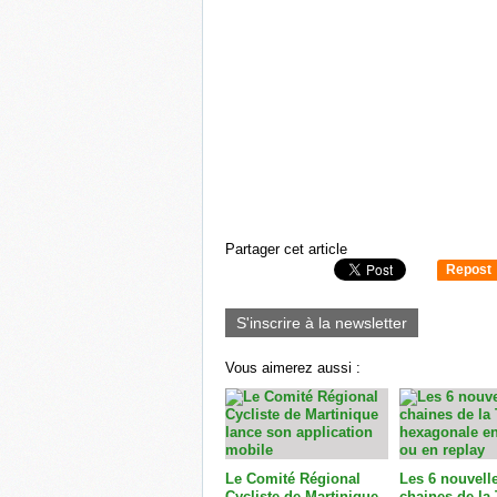
Partager cet article
Repost
0
S'inscrire à la newsletter
Vous aimerez aussi :
Le Comité Régional
Les 6 nouvell
Cycliste de Martinique
chaines de la