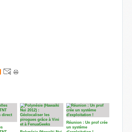
Réunion : Un prof crée
es
un système
 TNT
Polynésie (Hawaiki Nui
d'exploitation !