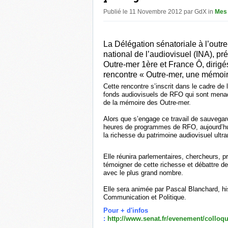
Publié le 11 Novembre 2012 par GdX in
Mes
La Délégation sénatoriale à l’outre
national de l’audiovisuel (INA), pr
Outre-mer 1ère et France Ô, dirigé
rencontre « Outre-mer, une mémoir
Cette rencontre s’inscrit dans le cadre de
fonds audiovisuels de RFO qui sont menacés
de la mémoire des Outre-mer.
Alors que s’engage ce travail de sauvegar
heures de programmes de RFO, aujourd’hui 
la richesse du patrimoine audiovisuel ultra
Elle réunira parlementaires, chercheurs, 
témoigner de cette richesse et débattre d
avec le plus grand nombre.
Elle sera animée par Pascal Blanchard, h
Communication et Politique.
Pour + d'infos
:
http://www.senat.fr/evenement/collo