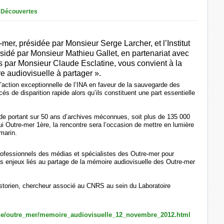
 Découvertes
-mer, présidée par Monsieur Serge Larcher, et l’Institut
ésidé par Monsieur Mathieu Gallet, en partenariat avec
s par Monsieur Claude Esclatine, vous convient à la
e audiovisuelle à partager ».
 l’action exceptionnelle de l’INA en faveur de la sauvegarde des
 de disparition rapide alors qu’ils constituent une part essentielle
de portant sur 50 ans d’archives méconnues, soit plus de 135 000
Outre-mer 1ère, la rencontre sera l’occasion de mettre en lumière
marin.
professionnels des médias et spécialistes des Outre-mer pour
es enjeux liés au partage de la mémoire audiovisuelle des Outre-mer
istorien, chercheur associé au CNRS au sein du Laboratoire
que/outre_mer/memoire_audiovisuelle_12_novembre_2012.html