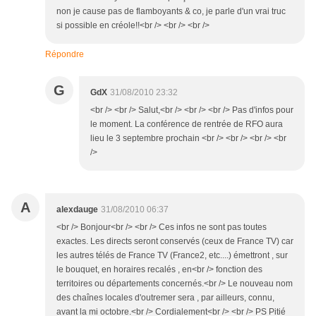
non je cause pas de flamboyants & co, je parle d'un vrai truc
si possible en créole!!<br /> <br /> <br />
Répondre
G
GdX
31/08/2010 23:32
<br /> <br /> Salut,<br /> <br /> <br /> Pas d'infos pour
le moment. La conférence de rentrée de RFO aura
lieu le 3 septembre prochain <br /> <br /> <br /> <br
/>
A
alexdauge
31/08/2010 06:37
<br /> Bonjour<br /> <br /> Ces infos ne sont pas toutes
exactes. Les directs seront conservés (ceux de France TV) car
les autres télés de France TV (France2, etc....) émettront , sur
le bouquet, en horaires recalés , en<br /> fonction des
territoires ou départements concernés.<br /> Le nouveau nom
des chaînes locales d'outremer sera , par ailleurs, connu,
avant la mi octobre.<br /> Cordialement<br /> <br /> PS Pitié