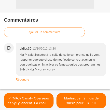
Commentaires
Ajouter un commentaire
D
didios30
12/10/2012 13:30
<br /> salut j'espère à la suite de cette conférence qu'ils vont
rapporter quelque chose de neuf et de concret et ensuite
pourquoi pas enfin activer ce fameux guide des programmes
?<br /> <br /> <br /> <br />
Répondre
< (MAJ) Canal+ Overseas
Martinique : 2 mois de
et SyFy lancent "La chaîne
sursis pour ERT ! >
de la fin du monde"