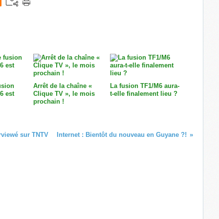
usion
Arrêt de la chaîne «
La fusion TF1/M6 aura-
6 est
Clique TV », le mois
t-elle finalement lieu ?
prochain !
erviewé sur TNTV
Internet : Bientôt du nouveau en Guyane ?!