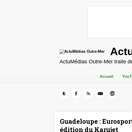
Act
ActuMédias Outre-Mer traite de
Accueil
YouT
Guadeloupe : Eurosport
édition du Karujet