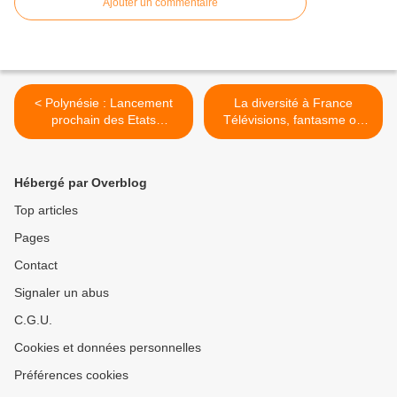
Ajouter un commentaire
< Polynésie : Lancement
La diversité à France
prochain des Etats
Télévisions, fantasme ou
Généraux du numérique
réalité ? >
Hébergé par Overblog
Top articles
Pages
Contact
Signaler un abus
C.G.U.
Cookies et données personnelles
Préférences cookies