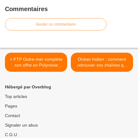
Commentaires
Ajouter un commentaire
< FTP Outre-mer complète
Océan Indien : comment
son offre en Polynésie
retrouver vos chaînes qui
Française avec Tahiti Nui
étaient présentes sur W2 !
Télévision
>
Hébergé par Overblog
Top articles
Pages
Contact
Signaler un abus
C.G.U.