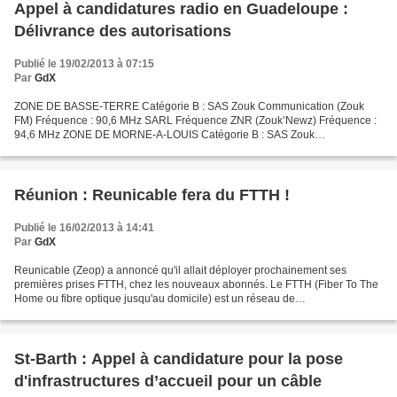
Appel à candidatures radio en Guadeloupe :
Délivrance des autorisations
Publié le 19/02/2013 à 07:15
Par
GdX
ZONE DE BASSE-TERRE Catégorie B : SAS Zouk Communication (Zouk
FM) Fréquence : 90,6 MHz SARL Fréquence ZNR (Zouk’Newz) Fréquence :
94,6 MHz ZONE DE MORNE-A-LOUIS Catégorie B : SAS Zouk
Communication (Zouk FM) F réquence : 103 MHz ZONE DE POINTE-A-
PITRE...
Réunion : Reunicable fera du FTTH !
Publié le 16/02/2013 à 14:41
Par
GdX
Reunicable (Zeop) a annoncé qu'il allait déployer prochainement ses
premières prises FTTH, chez les nouveaux abonnés. Le FTTH (Fiber To The
Home ou fibre optique jusqu'au domicile) est un réseau de
télécommunications qui se termine en fibre optique au...
St-Barth : Appel à candidature pour la pose
d'infrastructures d’accueil pour un câble