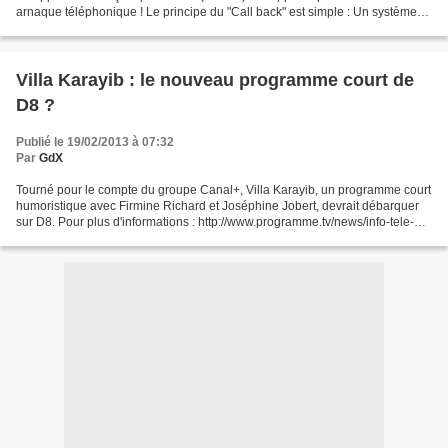
arnaque téléphonique ! Le principe du "Call back" est simple : Un système
informatique appel différents numéros...
Villa Karayib : le nouveau programme court de
D8 ?
Publié le 19/02/2013 à 07:32
Par
GdX
Tourné pour le compte du groupe Canal+, Villa Karayib, un programme court
humoristique avec Firmine Richard et Joséphine Jobert, devrait débarquer
sur D8. Pour plus d'informations : http://www.programme.tv/news/info-tele-2-
semaines/40358-villa-karayi...