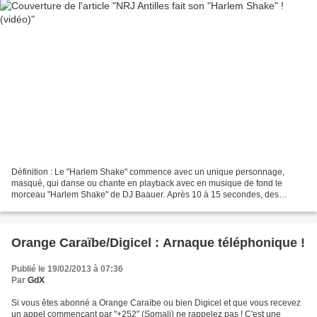
Définition : Le "Harlem Shake" commence avec un unique personnage,
masqué, qui danse ou chante en playback avec en musique de fond le
morceau "Harlem Shake" de DJ Baauer. Après 10 à 15 secondes, des
personnages qui étaient figés en fond de décor ou absent...
Orange Caraïbe/Digicel : Arnaque téléphonique !
Publié le 19/02/2013 à 07:36
Par
GdX
Si vous êtes abonné a Orange Caraïbe ou bien Digicel et que vous recevez
un appel commençant par "+252" (Somali) ne rappelez pas ! C'est une