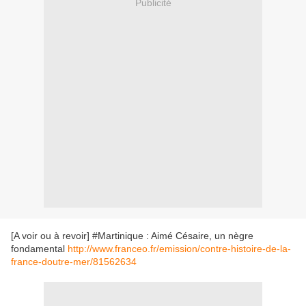
Publicité
[A voir ou à revoir] #Martinique : Aimé Césaire, un nègre
fondamental
http://www.franceo.fr/emission/contre-histoire-de-la-
france-doutre-mer/81562634