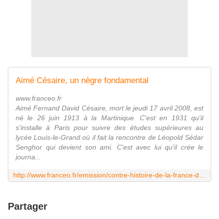
Aimé Césaire, un nègre fondamental
www.franceo.fr
Aimé Fernand David Césaire, mort le jeudi 17 avril 2008, est
né le 26 juin 1913 à la Martinique. C'est en 1931 qu'il
s'installe à Paris pour suivre des études supérieures au
lycée Louis-le-Grand où il fait la rencontre de Léopold Sédar
Senghor qui devient son ami. C'est avec lui qu'il crée le
journa...
http://www.franceo.fr/emission/contre-histoire-de-la-france-doutre-mer/81562634
Partager