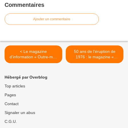
Commentaires
Ajouter un commentaire
< Le magazine
50 ans de l'éruption de
d’information « Outre-mer,
1976 : le magazine «
et si on bougeait les lignes
outremer.ledoc » proposera
? » s'intéresse à la sur-
le documentaire « Les
rémunération des
enfants de la Soufrière, 50
Hébergé par Overblog
fonctionnaires !
ans après » ! >
Top articles
Pages
Contact
Signaler un abus
C.G.U.