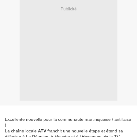
Publicité
Excellente nouvelle pour la communauté martiniquaise / antillaise
!
La chaîne locale
ATV
franchit une nouvelle étape et étend sa
diffusion à La Réunion, à Mayotte et à l'Hexagone via la TV