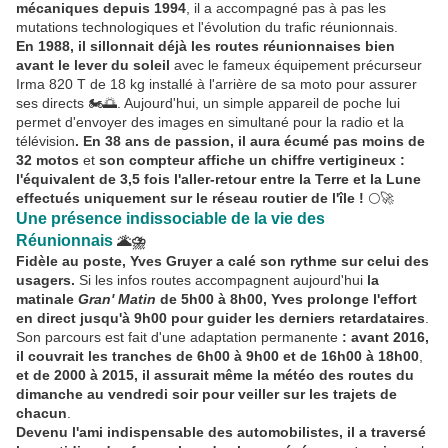
mécaniques depuis 1994
, il a accompagné pas à pas les
mutations technologiques et l'évolution du trafic réunionnais.
En 1988, il sillonnait déjà les routes réunionnaises bien
avant le lever du soleil
avec le fameux équipement précurseur
Irma 820 T de 18 kg installé à l'arrière de sa moto pour assurer
ses directs 🏍️🌅. Aujourd'hui, un simple appareil de poche lui
permet d'envoyer des images en simultané pour la radio et la
télévision
. En 38 ans de passion, il aura écumé pas moins de
32 motos
et
son compteur affiche un chiffre vertigineux :
l'équivalent de 3,5 fois l'aller-retour entre la Terre et la Lune
effectués uniquement sur le réseau routier de l'île !
🌕🚀
Une présence indissociable de la vie des
Réunionnais
🌋⛈️
Fidèle au poste, Yves Gruyer a calé son rythme sur celui des
usagers.
Si les infos routes accompagnent aujourd'hui
la
matinale
Gran' Matin
de 5h00 à 8h00, Yves prolonge l'effort
en direct jusqu'à 9h00 pour guider les derniers retardataires
.
Son parcours est fait d'une adaptation permanente
: avant 2016,
il couvrait les tranches de 6h00 à 9h00 et de 16h00 à 18h00
,
et de 2000 à 2015, il assurait même la météo des routes du
dimanche au vendredi soir pour veiller sur les trajets de
chacun
.
Devenu l'ami indispensable des automobilistes, il a traversé