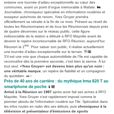
entame une tournée d’adieu exceptionnelle au cœur des
communes, avant un point d'orgue mémorable à Mafate.
🏍️
Journaliste, chroniqueur spécialisé en informations routières et
essayeur auto/moto de renom, Yves Gruyer prendra
officiellement sa retraite à la fin de ce mois. Présent au réveil de
toutes les Réunionnaises et de tous les Réunionnais depuis près
de quatre décennies sur le réseau public, cette figure
indissociable de la station a débuté à RFO Mayotte avant de
devenir le repère incontournable de RFO Réunion, aujourd'hui
ère
Réunion la 1
. Pour saluer son public, il réalise actuellement
une tournée d'adieu exceptionnelle sur le terrain. 👋📻
S'il est une voix que chaque automobiliste de l'île est capable de
reconnaître dès la première seconde, c'est bien la sienne. À lui
tout seul,
«Yves Gruyer» est devenu bien plus qu'un nom :
une véritable marque
, un repère de fiabilité et un compagnon
du quotidien. 🚗✨
Près de 40 ans de carrière : du mythique Irma 820 T au
smartphone de poche
📱🎒
Arrivé à la Réunion en 1987
après avoir fait ses armes à RFO
Mayotte, Yves Gruyer s’est rapidement imposé comme le
pionnier absolu de l'information routière sur l'île. Spécialisé dans
les infos routes en radio dès ses débuts, puis
chroniqueur à la
télévision et présentateur d'émissions de sports