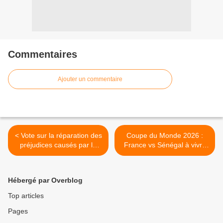
Commentaires
Ajouter un commentaire
< Vote sur la réparation des
Coupe du Monde 2026 :
préjudices causés par la
France vs Sénégal à vivre
transplantation de mineurs
sur La 1ère ! >
de La Réunion en
Hexagone : le pôle Outre-
Hébergé par Overblog
mer de France Télévisions
mobilise l'ensemble de sa
Top articles
rédaction !
Pages