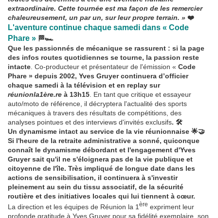
extraordinaire. Cette tournée est ma façon de les remercier
chaleureusement, un par un, sur leur propre terrain. »
❤️
L'aventure continue chaque samedi dans « Code
Phare »
🏁🏎️
Que les passionnés de mécanique se rassurent : si la page
des infos routes quotidiennes se tourne, la passion reste
intacte
. Co-producteur et présentateur de l'émission «
Code
Phare » depuis 2002, Yves Gruyer continuera d’officier
chaque samedi à la télévision et en replay sur
réunionla1ère.re
à 13h15
. En tant que critique et essayeur
auto/moto de référence, il décryptera l'actualité des sports
mécaniques à travers des résultats de compétitions, des
analyses pointues et des interviews d'invités exclusifs
. 🛠️
Un dynamisme intact au service de la vie réunionnaise 🌟🤝
Si l'heure de la retraite administrative a sonné, quiconque
connaît le dynamisme débordant et l'engagement d'Yves
Gruyer sait qu'il ne s'éloignera pas de la vie publique et
citoyenne de l'île. Très impliqué de longue date dans les
actions de sensibilisation, il continuera à s'investir
pleinement au sein du tissu associatif, de la sécurité
routière et des initiatives locales qui lui tiennent à cœur.
ère
La direction et les équipes de Réunion la 1
expriment leur
profonde gratitude à Yves Gruyer pour sa fidélité exemplaire, son