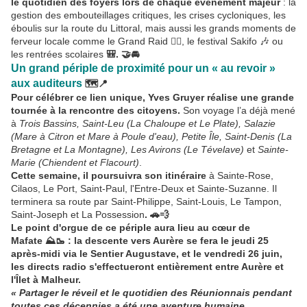
le quotidien des foyers lors de chaque événement majeur
: la
gestion des embouteillages critiques, les crises cycloniques, les
éboulis sur la route du Littoral, mais aussi les grands moments de
ferveur locale comme le Grand Raid 🏃‍♂️, le festival Sakifo 🎶 ou
les rentrées scolaires
🎒. 🤝🚘
Un grand périple de proximité pour un « au revoir »
aux auditeurs
🗺️📍
Pour célébrer ce lien unique, Yves Gruyer réalise une grande
tournée à la rencontre des citoyens.
Son voyage l’a déjà mené
à
Trois Bassins, Saint-Leu (La Chaloupe et Le Plate), Salazie
(Mare à Citron et Mare à Poule d'eau), Petite Île, Saint-Denis (La
Bretagne et La Montagne), Les Avirons (Le Tévelave)
et
Sainte-
Marie (Chiendent et Flacourt)
.
Cette semaine, il poursuivra son itinéraire
à Sainte-Rose,
Cilaos, Le Port, Saint-Paul, l'Entre-Deux et Sainte-Suzanne. Il
terminera sa route par Saint-Philippe, Saint-Louis, Le Tampon,
Saint-Joseph et La Possession
. 🚗💨
Le point d'orgue de ce périple aura lieu au cœur de
Mafate ⛰️🥾 : la descente vers Aurère se fera le jeudi 25
après-midi via le Sentier Augustave, et le vendredi 26 juin,
les directs radio s'effectueront entièrement entre Aurère et
l'Îlet à Malheur.
« Partager le réveil et le quotidien des Réunionnais pendant
toutes ces décennies a été une aventure humaine