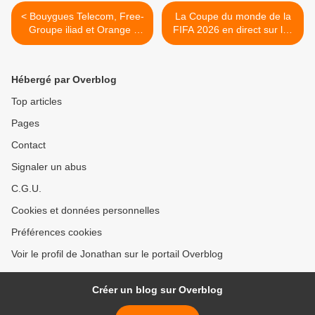
< Bouygues Telecom, Free-
La Coupe du monde de la
Groupe iliad et Orange :
FIFA 2026 en direct sur les
signature d’un protocole
antennes du Réseau des
d’accord en vue de
1ère ! >
l’acquisition de SFR !
Hébergé par Overblog
Top articles
Pages
Contact
Signaler un abus
C.G.U.
Cookies et données personnelles
Préférences cookies
Voir le profil de Jonathan sur le portail Overblog
Créer un blog sur Overblog