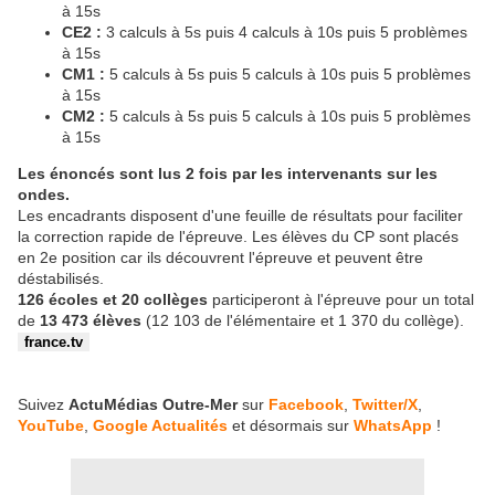
à 15s
CE2 :
3 calculs à 5s puis 4 calculs à 10s puis 5 problèmes
à 15s
CM1 :
5 calculs à 5s puis 5 calculs à 10s puis 5 problèmes
à 15s
CM2 :
5 calculs à 5s puis 5 calculs à 10s puis 5 problèmes
à 15s
Les énoncés sont lus 2 fois par les intervenants sur les
ondes.
Les encadrants disposent d'une feuille de résultats pour faciliter
la correction rapide de l'épreuve. Les élèves du CP sont placés
en 2e position car ils découvrent l'épreuve et peuvent être
déstabilisés.
126 écoles et 20 collèges
participeront à l'épreuve pour un total
de
13 473 élèves
(12 103 de l'élémentaire et 1 370 du collège).
france.tv
Suivez
ActuMédias Outre-Mer
sur
Facebook
,
Twitter/X
,
YouTube
,
Google Actualités
et désormais sur
WhatsApp
!