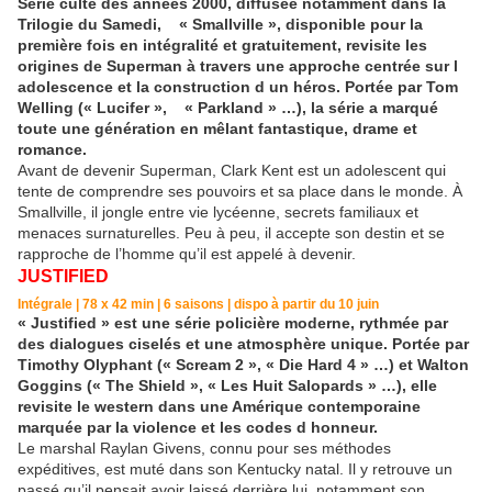
Série culte des années 2000, diffusée notamment dans la
Trilogie du Samedi, « Smallville », disponible pour la
première fois en intégralité et gratuitement, revisite les
origines de Superman à travers une approche centrée sur l
adolescence et la construction d un héros. Portée par Tom
Welling (« Lucifer », « Parkland » …), la série a marqué
toute une génération en mêlant fantastique, drame et
romance.
Avant de devenir Superman, Clark Kent est un adolescent qui
tente de comprendre ses pouvoirs et sa place dans le monde. À
Smallville, il jongle entre vie lycéenne, secrets familiaux et
menaces surnaturelles. Peu à peu, il accepte son destin et se
rapproche de l’homme qu’il est appelé à devenir.
JUSTIFIED
Intégrale | 78 x 42 min | 6 saisons | dispo à partir du 10 juin
« Justified » est une série policière moderne, rythmée par
des dialogues ciselés et une atmosphère unique. Portée par
Timothy Olyphant (« Scream 2 », « Die Hard 4 » …) et Walton
Goggins (« The Shield », « Les Huit Salopards » …), elle
revisite le western dans une Amérique contemporaine
marquée par la violence et les codes d honneur.
Le marshal Raylan Givens, connu pour ses méthodes
expéditives, est muté dans son Kentucky natal. Il y retrouve un
passé qu’il pensait avoir laissé derrière lui, notamment son