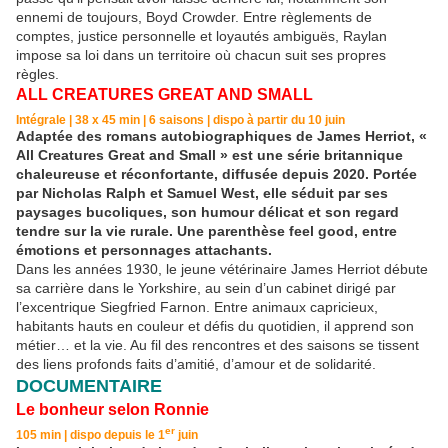
ennemi de toujours, Boyd Crowder. Entre règlements de
comptes, justice personnelle et loyautés ambiguës, Raylan
impose sa loi dans un territoire où chacun suit ses propres
règles.
ALL CREATURES GREAT AND SMALL
Intégrale | 38 x 45 min | 6 saisons | dispo à partir du 10 juin
Adaptée des romans autobiographiques de James Herriot, «
All Creatures Great and Small » est une série britannique
chaleureuse et réconfortante, diffusée depuis 2020. Portée
par Nicholas Ralph et Samuel West, elle séduit par ses
paysages bucoliques, son humour délicat et son regard
tendre sur la vie rurale. Une parenthèse feel good, entre
émotions et personnages attachants.
Dans les années 1930, le jeune vétérinaire James Herriot débute
sa carrière dans le Yorkshire, au sein d’un cabinet dirigé par
l’excentrique Siegfried Farnon. Entre animaux capricieux,
habitants hauts en couleur et défis du quotidien, il apprend son
métier… et la vie. Au fil des rencontres et des saisons se tissent
des liens profonds faits d’amitié, d’amour et de solidarité.
DOCUMENTAIRE
Le bonheur selon Ronnie
er
105 min | dispo depuis le 1
juin