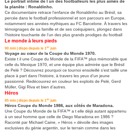
Le portrait intime de l un des footballeurs les plus aimés de
la planète : Ronaldinho.
Ce documentaire retrace l’enfance de Ronaldinho au Brésil, sa
percée dans le football professionnel et son parcours en Europe,
notamment ses années mythiques au FC Barcelone. À travers les
témoignages de sa famille et de ses coéquipiers, plongez dans
l’histoire touchante de l’un des plus grands prodiges du football
Le monde à leurs pieds
er
90 min | dispo depuis le 1
juin
Voyage au cœur de la Coupe du Monde 1970.
Existe t il une Coupe du Monde de la FIFA™ plus mémorable que
celle du Mexique 1970, et une équipe plus admirée que le Brésil
de Pelé ? Découvrez pourquoi ce tournoi ensoleillé s’est taillé une
place à part dans l’histoire, à travers les yeux d’un jeune
passionné. Redécouvrez en couleur les exploits de Pelé, Gerd
Müller, Gigi Riva et bien d’autres.
Héros
er
85 min | dispo depuis le 1
juin
Héros Coupe du Monde 1986, aux côtés de Maradona.
Une Coupe du Monde de la FIFA™ a t elle déjà autant appartenu
à un seul homme que celle de Diego Maradona en 1986 ?
Raconté par Michael Caine, « Héros » dévoile des images
exclusives du génie argentin, sur le terrain comme dans les