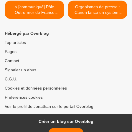
< [communiqué] Pôle
Organismes de presse :
Outre-mer de France
Canon lance un système
Télévisions : 2nde
d’authentification d’image
récompense pour le
compatible avec la norme
documentaire « Océania,
C2PA ! >
Hébergé par Overblog
les gardiens de l'océan » !
Top articles
Pages
Contact
Signaler un abus
C.G.U.
Cookies et données personnelles
Préférences cookies
Voir le profil de Jonathan sur le portail Overblog
Créer un blog sur Overblog