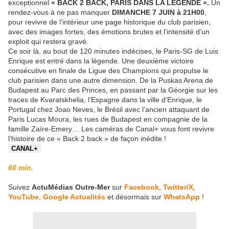
exceptionnel
« BACK 2 BACK, PARIS DANS LA LÉGENDE ».
Un
rendez­-vous à ne pas manquer
DIMANCHE 7 JUIN à 21H00
,
pour revivre de l’intérieur une page historique du club parisien,
avec des images fortes, des émotions brutes et l’intensité d’un
exploit qui restera gravé.
Ce soir ­là, au bout de 120 minutes indécises, le Paris­-SG de Luis
Enrique est entré dans la légende. Une deuxième victoire
consécutive en finale de Ligue des Champions qui propulse le
club parisien dans une autre dimension. De la Puskas Arena de
Budapest au Parc des Princes, en passant par la Géorgie sur les
traces de Kvaratskhelia, l’Espagne dans la ville d’Enrique, le
Portugal chez Joao Neves, le Brésil avec l’ancien attaquant de
Paris Lucas Moura, les rues de Budapest en compagnie de la
famille Zaïre­-Emery… Les caméras de Canal+ vous font revivre
l’histoire de ce « Back 2 back » de façon inédite !
CANAL+
60 min.
Suivez
ActuMédias Outre-Mer
sur
Facebook
,
Twitter/X
,
YouTube
,
Google Actualités
et désormais sur
WhatsApp
!