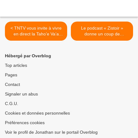
< TNTV vous invite à vivre
Le podcast « Zistoir »
en direct la Taho’e Va’a
donne un coup de
2026 !
projecteur sur les femmes
ultramarines dans le
cinéma français ! >
Hébergé par Overblog
Top articles
Pages
Contact
Signaler un abus
C.G.U.
Cookies et données personnelles
Préférences cookies
Voir le profil de Jonathan sur le portail Overblog