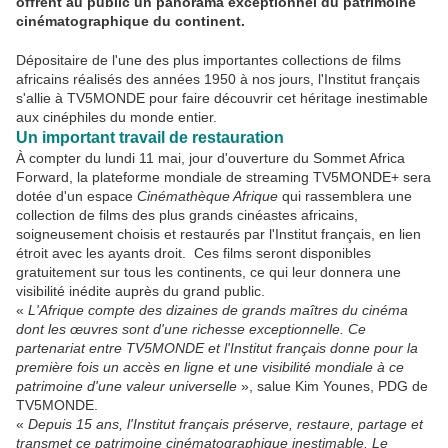
offrent au public un panorama exceptionnel du patrimoine
cinématographique du continent.
Dépositaire de l'une des plus importantes collections de films
africains réalisés des années 1950 à nos jours, l'Institut français
s'allie à TV5MONDE pour faire découvrir cet héritage inestimable
aux cinéphiles du monde entier.
Un important travail de restauration
À compter du lundi 11 mai, jour d'ouverture du Sommet Africa
Forward, la plateforme mondiale de streaming TV5MONDE+ sera
dotée d'un espace
Cinémathèque Afrique
qui rassemblera une
collection de films des plus grands cinéastes africains,
soigneusement choisis et restaurés par l'Institut français, en lien
étroit avec les ayants droit. Ces films seront disponibles
gratuitement sur tous les continents, ce qui leur donnera une
visibilité inédite auprès du grand public.
«
L'Afrique compte des dizaines de grands maîtres du cinéma
dont les œuvres sont d'une richesse exceptionnelle. Ce
partenariat entre TV5MONDE et l'Institut français donne pour la
première fois un accès en ligne et une visibilité mondiale à ce
patrimoine d'une valeur universelle
», salue Kim Younes, PDG de
TV5MONDE.
«
Depuis 15 ans, l'Institut français préserve, restaure, partage et
transmet ce patrimoine cinématographique inestimable. Le