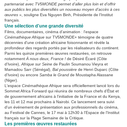
partenariat avec TV5MONDE permet d'aller plus loin et d'offrir
aux publics les plus diversifiés un nouveau moyen d'accès à ces
œuvres
», souligne Eva Nguyen Binh, Présidente de l'Institut
français.
Une sélection d'une grande diversité
Films, documentaires, cinéma d'animation : l'espace
Cinémathèque Afrique
sur TV5MONDE+ témoigne de quatre
décennies d'une création africaine foisonnante et révèle la
profondeur des regards portés par les réalisateurs du continent.
Parmi les quinze premières œuvres restaurées, on retrouve
notamment
À nous deux, France !
de Désiré Écaré (Côte
d'Ivoire),
Afrique sur Seine
de Paulin Soumanou Vieyra et
Mamadou Sarr (Sénégal),
Bal poussière
de Henri Duparc (Côte
d'Ivoire) ou encore
Samba le Grand
de Moustapha Alassane
(Niger).
L'espace
Cinémathèque Afrique
sera officiellement lancé lors du
Sommet Africa Forward qui réunira de nombreux chefs d’État et
de gouvernement africains à l'initiative de la France et du Kenya,
les 11 et 12 mai prochains à Nairobi. Ce lancement sera suivi
d'un événement de présentation aux professionnels du cinéma,
au Festival de Cannes, le 17 mai à 12h30 à l'Espace de l'Institut
français sur la Plage Semaine de la Critique.
Les premières œuvres restaurées