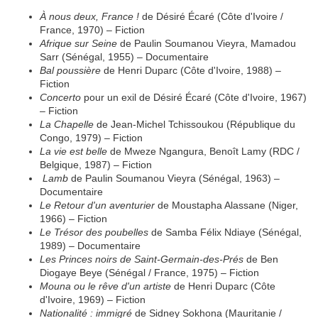
À nous deux, France !
de Désiré Écaré (Côte d'Ivoire /
France, 1970) – Fiction
Afrique sur Seine
de Paulin Soumanou Vieyra, Mamadou
Sarr (Sénégal, 1955) – Documentaire
Bal poussière
de Henri Duparc (Côte d'Ivoire, 1988) –
Fiction
Concerto
pour un exil de Désiré Écaré (Côte d'Ivoire, 1967)
– Fiction
La Chapelle
de Jean‑Michel Tchissoukou (République du
Congo, 1979) – Fiction
La vie est belle
de Mweze Ngangura, Benoît Lamy (RDC /
Belgique, 1987) – Fiction
Lamb
de Paulin Soumanou Vieyra (Sénégal, 1963) –
Documentaire
Le Retour d'un aventurier
de Moustapha Alassane (Niger,
1966) – Fiction
Le Trésor des poubelles
de Samba Félix Ndiaye (Sénégal,
1989) – Documentaire
Les Princes noirs de Saint‑Germain‑des‑Prés
de Ben
Diogaye Beye (Sénégal / France, 1975) – Fiction
Mouna ou le rêve d'un artiste
de Henri Duparc (Côte
d'Ivoire, 1969) – Fiction
Nationalité : immigré
de Sidney Sokhona (Mauritanie /