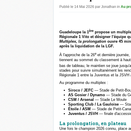
Publié le 14 Mai 2026 par Jonathan in
Au pr
ère
Guadeloupe la 1
propose un multiple
Régionale 1 Vito et désigner l'équipe qu
Multiplex, la prolongation
ouvre 45 minu
après la liquidation de la LGF.
e
À l'approche de la 26
et dernière journée,
tiennent au sommet du classement à hauteu
bas de tableau, le maintien se joue jusqu'
stades pour suivre simultanément les renc
Régionale 1 entre la Juventus et la JSVH 
Au programme du multiplex :
Siroco / JEFC
— Stade de Petit-Bo
AS Gosier / Dynamo
— Stade du Go
CSM / Arsenal
— Stade Le Moule
Sporting Club / La Gauloise
— Sta
Étoile / ASM
— Stade de Petit-Cana
Juventus / JSVH
— finale d'accessi
La prolongation, en plateau
Une fois le champion 2026 connu, place 