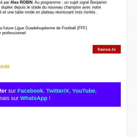
té par
Alex ROBIN
. Au programme : un sujet signé Benjamin
n duplex depuis le stade du nouveau champion avec notre
 et une table ronde en plateau réunissant trois invités.
 la future Ligue Guadeloupéenne de Football (FFF)
r professionnel
france.tv
01h50.
Mer
sur
Facebook
,
Twitter/X
,
YouTube
,
mais sur
WhatsApp
!