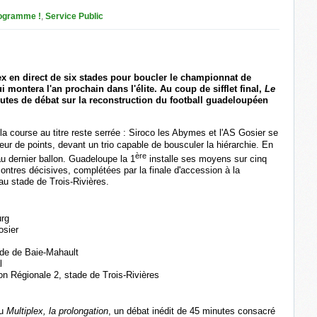
ogramme !
,
Service Public
x en direct de six stades pour boucler le championnat de
i montera l'an prochain dans l'élite. Au coup de sifflet final,
Le
tes de débat sur la reconstruction du football guadeloupéen
 la course au titre reste serrée : Siroco les Abymes et l'AS Gosier se
r de points, devant un trio capable de bousculer la hiérarchie. En
ère
au dernier ballon. Guadeloupe la 1
installe ses moyens sur cinq
ontres décisives, complétées par la finale d'accession à la
au stade de Trois-Rivières.
urg
sier
de de Baie-Mahault
l
on Régionale 2, stade de Trois-Rivières
au
Multiplex, la prolongation
, un débat inédit de 45 minutes consacré