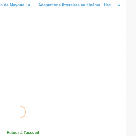
« Ce que j’aime chez moi », l'émission de Mayotte La 1ère qui met le territoire et ses habitants à l’honneur !
Adaptations littéraires au cinéma : Hachette Livre et STUDIOCANAL s’associent !
Retour à l'accueil