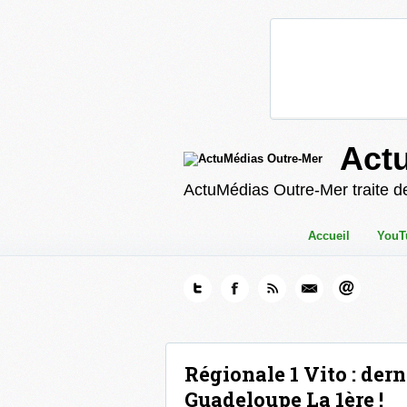
Act
ActuMédias Outre-Mer traite de
Accueil
YouT
Régionale 1 Vito : dern
Guadeloupe La 1ère !