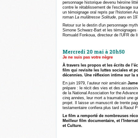
personnage historique devenu héroïne littér
contre le rétablissement de l'esclavage sur l
un témoignage oral repris par l'historien A
roman
La mulâtresse Solitude
, paru en 197
Retour sur le destin d'un personnage mythiq
Simone Schwarz-Bart et les témoignages d
Romuald Fonkoua, directeur de l'UFR de lit
Mercredi 20 mai à 20h50
Je ne suis pas votre nègre
À travers les propos et les écrits de l
film qui revisite les luttes sociales et
décennies. Une réflexion intime sur la s
En juin 1979, l’auteur noir américain
Jame
prépare : le récit des vies et des assass
de la National Association for the Advan
cinq années, leur mort a traumatisé une gé
projet. Il laisse un manuscrit de trente pa
testamentaire confiera plus tard à Raoul
Le film a remporté de nombreuses réco
Meilleur film documentaire, et l'Inter
et Culture.