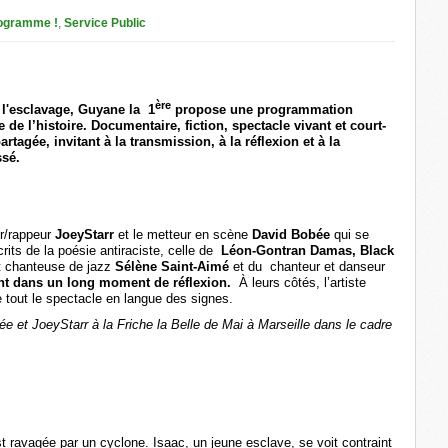
ogramme !
,
Service Public
ère
l'esclavage, Guyane la 1
propose une programmation
de l’histoire. Documentaire, fiction, spectacle vivant et court-
tagée, invitant à la transmission, à la réflexion et à la
ssé.
ur/rappeur
JoeyStarr
et le metteur en scène
David Bobée
qui se
its de la poésie antiraciste, celle de
Léon-Gontran Damas, Black
 chanteuse de jazz
Sélène Saint-Aimé
et du chanteur et danseur
t dans un long moment de réflexion.
À leurs côtés, l’artiste
e tout le spectacle en langue des signes.
 et JoeyStarr à la Friche la Belle de Mai à Marseille dans le cadre
st ravagée par un cyclone. Isaac, un jeune esclave, se voit contraint