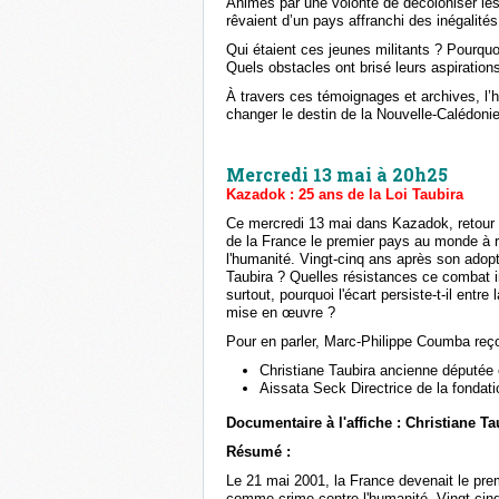
Animés par une volonté de décoloniser les 
rêvaient d’un pays affranchi des inégalités
Qui étaient ces jeunes militants ? Pourquoi 
Quels obstacles ont brisé leurs aspiration
À travers ces témoignages et archives, l’h
changer le destin de la Nouvelle-Calédonie
Mercredi 13 mai à 20h25
Kazadok : 25 ans de la Loi Taubira
Ce mercredi 13 mai dans Kazadok, retour su
de la France le premier pays au monde à r
l'humanité. Vingt-cinq ans après son adopti
Taubira ? Quelles résistances ce combat inti
surtout, pourquoi l'écart persiste-t-il entr
mise en œuvre ?
Pour en parler, Marc-Philippe Coumba reço
Christiane Taubira ancienne députée
Aissata Seck Directrice de la fondat
Documentaire à l'affiche : Christiane T
Résumé :
Le 21 mai 2001, la France devenait le prem
comme crime contre l'humanité. Vingt-cinq