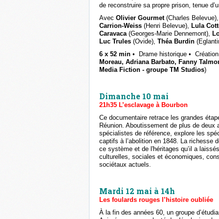
de reconstruire sa propre prison, tenue d
Avec
Olivier Gourmet
(Charles Belevue)
Carrion-Weiss
(Henri Belevue),
Lula Cott
Caravaca
(Georges-Marie Dennemont),
Lo
Luc Trules
(Ovide),
Théa Burdin
(Eglanti
6 x 52 min
•
Drame historique
•
Création
Moreau, Adriana Barbato, Fanny Talm
Media Fiction - groupe TM Studios
)
Dimanche 10 mai
21h35 L’esclavage à Bourbon
Ce documentaire retrace les grandes étapes
Réunion. Aboutissement de plus de deux ans
spécialistes de référence, explore les spéc
captifs à l’abolition en 1848. La richesse
ce système et de l'héritages qu’il a laiss
culturelles, sociales et économiques, cons
sociétaux actuels.
Mardi 12 mai à 14h
Les foulards rouges l’histoire oubliée
À la fin des années 60, un groupe d’étudia