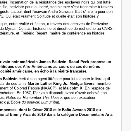
aire. Incarnation de la résistance des esclaves noirs qui ont lutté
'île, activiste pour la liberté, son histoire s'est transmise à travers
uguste Lacour, dont l'écrivain André Schwarz-Bart s'inspira pour son
2. Qui était vraiment Solitude et quelle était son histoire ?
ue, entre réalité et fiction, à travers des archives de l'écrivaine
e Myriam Cottias, historienne et directrice de recherche au CNRS,
térature, et Frédéric Régent, maître de conférence en histoire.
’écrivain noir américain James Baldwin, Raoul Peck propose un
 politiques des Afro-Américains au cours de ces dernières
ociété américaine, en écho à la réalité française.
s Baldwin
écrit à son agent littéraire pour lui raconter le livre qu'il
inats de ses amis
Martin Luther
King Jr.
,
Medgar Evers
, membre
cement of Colored People (NAACP), et
Malcolm X
. En l'espace de
nération. En 1987, l'écrivain disparaît avant d'avoir achevé son
ges,
Notes for Remember This House
, que son exécuteur
 Peck
(L'École du pouvoir, Lumumba
).
mpenses, dont le César 2018 et le Bafta Awards 2018 du
national Emmy Awards 2019 dans la catégorie Documentaire Arts