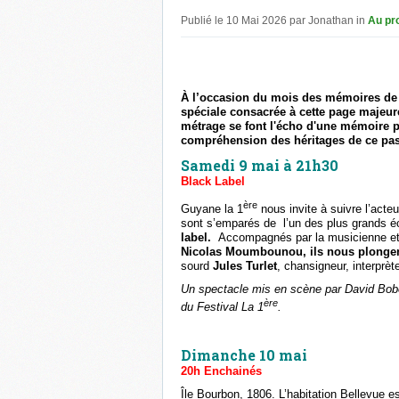
Publié le 10 Mai 2026 par Jonathan in
Au pr
À l’occasion du mois des mémoires de 
spéciale consacrée à cette page majeure 
métrage se font l'écho d'une mémoire par
compréhension des héritages de ce pa
Samedi 9 mai à 21h30
Black Label
ère
Guyane la 1
nous invite à suivre l’acte
sont s’emparés de l’un des plus grands écr
label.
Accompagnés par la musicienne et
Nicolas Moumbounou, ils nous plongen
sourd
Jules Turlet
, chansigneur, interprèt
Un spectacle mis en scène par David Bobée
ère
du Festival La 1
.
Dimanche 10 mai
20h Enchainés
Île Bourbon, 1806. L’habitation Bellevue e