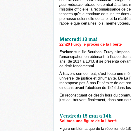
pour mémoire
retrace le combat à la fois 
l'histoire officielle la reconnaissance de
tenaces qu'elle continue de susciter dans c
promesse solennelle de la loi et la réali
rappelle que certaines lois, même votées,
Mercredi 13 mai
22h20 Furcy le procès de la liberté
Esclave sur l'île Bourbon, Furcy s'imposa
l'émancipation en obtenant, à l'issue d'un
ans, de 1817 à 1843, il se présenta devant
ce droit fondamental.
À travers son combat, c'est toute une mémo
universel de justice et d'humanité. De La R
recompose pas à pas l'itinéraire de cet hom
cinq ans avant l'abolition de 1848 dans le
En reconstituant ce destin hors du commun,
justice, trouvant finalement, dans son no
Vendredi 15 mai à 14h
Solitude une figure de la liberté
Figure emblématique de la rébellion de 18