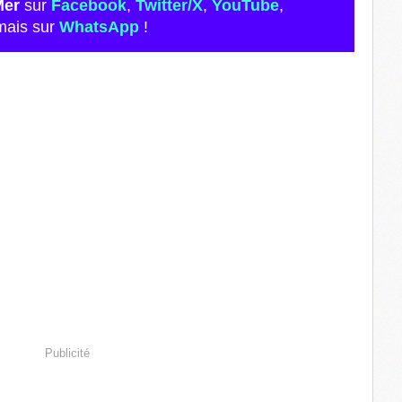
Mer
sur
Facebook
,
Twitter/X
,
YouTube
,
mais sur
WhatsApp
!
Publicité