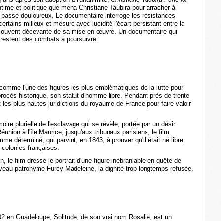
intime et politique que mena Christiane Taubira pour arracher à
 ce passé douloureux. Le documentaire interroge les résistances
ertains milieux et mesure avec lucidité l'écart persistant entre la
té souvent décevante de sa mise en œuvre. Un documentaire qui
 restent des combats à poursuivre.
 comme l'une des figures les plus emblématiques de la lutte pour
 procès historique, son statut d'homme libre. Pendant près de trente
 les plus hautes juridictions du royaume de France pour faire valoir
ire plurielle de l'esclavage qui se révèle, portée par un désir
éunion à l'île Maurice, jusqu'aux tribunaux parisiens, le film
me déterminé, qui parvint, en 1843, à prouver qu'il était né libre,
s colonies françaises.
 le film dresse le portrait d'une figure inébranlable en quête de
uveau patronyme Furcy Madeleine, la dignité trop longtemps refusée.
02 en Guadeloupe, Solitude, de son vrai nom Rosalie, est un