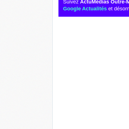
Suivez
ActuMédias Outre-
Google Actualités
et désor