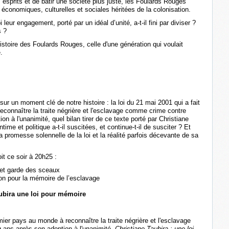
esprits et de bâtir une société plus juste, les Foulards Rouges
 économiques, culturelles et sociales héritées de la colonisation.
leur engagement, porté par un idéal d’unité, a-t-il fini par diviser ?
s ?
istoire des Foulards Rouges, celle d'une génération qui voulait
.
r un moment clé de notre histoire : la loi du 21 mai 2001 qui a fait
econnaître la traite négrière et l'esclavage comme crime contre
on à l'unanimité, quel bilan tirer de ce texte porté par Christiane
me et politique a-t-il suscitées, et continue-t-il de susciter ? Et
e la promesse solennelle de la loi et la réalité parfois décevante de sa
it ce soir à 20h25 :
 et garde des sceaux
ion pour la mémoire de l’esclavage
aubira une loi pour mémoire
ier pays au monde à reconnaître la traite négrière et l'esclavage
 ans après son adoption à l'unanimité,
Christiane Taubira : une loi