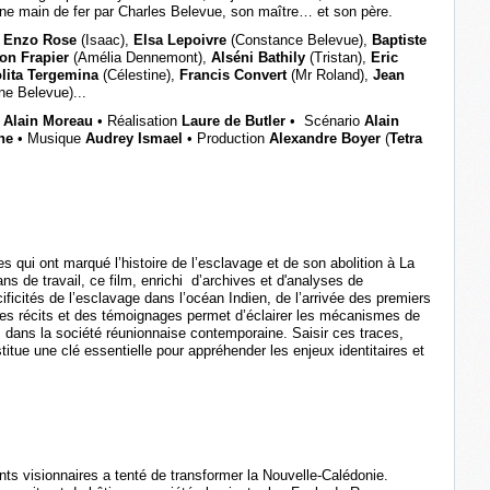
’une main de fer par Charles Belevue, son maître… et son père.
,
Enzo Rose
(Isaac),
Elsa Lepoivre
(Constance Belevue),
Baptiste
on Frapier
(Amélia Dennemont),
Alséni Bathily
(Tristan),
Eric
lita Tergemina
(Célestine),
Francis Convert
(Mr Roland),
Jean
ne Belevue)...
Alain Moreau
•
Réalisation
Laure de Butler
•
Scénario
Alain
one
•
Musique
Audrey Ismael
•
Production
Alexandre Boyer
(
Tetra
 qui ont marqué l’histoire de l’esclavage et de son abolition à La
 de travail, ce film, enrichi d’archives et d'analyses de
ificités de l’esclavage dans l’océan Indien, de l’arrivée des premiers
 des récits et des témoignages permet d’éclairer les mécanismes de
és dans la société réunionnaise contemporaine. Saisir ces traces,
titue une clé essentielle pour appréhender les enjeux identitaires et
nts visionnaires a tenté de transformer la Nouvelle-Calédonie.