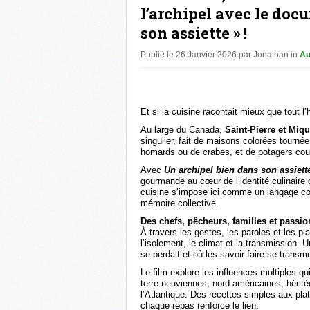
l’archipel avec le doc
son assiette » !
Publié le 26 Janvier 2026 par Jonathan in
Au
Et si la cuisine racontait mieux que tout l’hi
Au large du Canada,
Saint-Pierre et Miq
singulier, fait de maisons colorées tourné
homards ou de crabes, et de potagers cour
Avec
Un archipel bien dans son assiett
gourmande au cœur de l’identité culinaire de
cuisine s’impose ici comme un langage com
mémoire collective.
Des chefs, pêcheurs, familles et passion
À travers les gestes, les paroles et les p
l’isolement, le climat et la transmission.
se perdait et où les savoir-faire se transme
Le film explore les influences multiples qu
terre-neuviennes, nord-américaines, hérit
l’Atlantique. Des recettes simples aux pla
chaque repas renforce le lien.