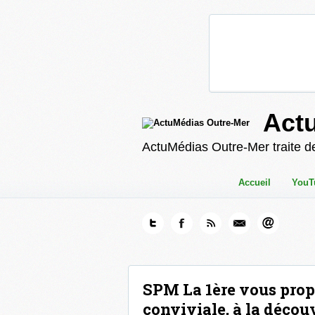
Act
ActuMédias Outre-Mer traite de
Accueil
YouT
SPM La 1ère vous prop
conviviale, à la découv