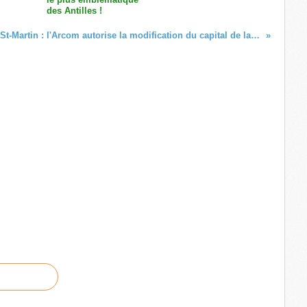
des Antilles !
St-Martin : l'Arcom autorise la modification du capital de la SARL Caribbean Active Broadcast qui exploite les radios « Nostalgie Guadeloupe », « Nostalgie Guyane » et « Nostalgie Martinique » !