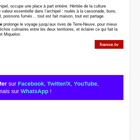
rchipel, occupe une place à part entière. Héritée de la culture
 valeur essentielle dans l’archipel : roulés à la cassonade, buns,
it, poissons fumés… tout est fait maison, tout est partage.
te
prolonge le voyage jusqu’aux rives de Terre-Neuve, pour mieux
s culinaires entre les deux territoires, et éclairer ce qui fait la
et Miquelon.
france.tv
Mer
sur
Facebook
,
Twitter/X
,
YouTube
,
mais sur
WhatsApp
!