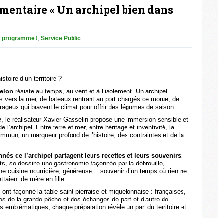
umentaire « Un archipel bien dans
 programme !
,
Service Public
stoire d’un territoire ?
uelon
résiste au temps, au vent et à l’isolement. Un archipel
es vers la mer, de bateaux rentrant au port chargés de morue, de
ageux qui bravent le climat pour offrir des légumes de saison.
e
, le réalisateur Xavier Gasselin propose une immersion sensible et
 l’archipel. Entre terre et mer, entre héritage et inventivité, la
mun, un marqueur profond de l’histoire, des contraintes et de la
nés de l’archipel partagent leurs recettes et leurs souvenirs.
lats, se dessine une gastronomie façonnée par la débrouille,
 Une cuisine nourricière, généreuse… souvenir d’un temps où rien ne
ttaient de mère en fille.
i ont façonné la table saint-pierraise et miquelonnaise : françaises,
ées de la grande pêche et des échanges de part et d’autre de
ts emblématiques, chaque préparation révèle un pan du territoire et