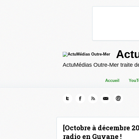
Act
ActuMédias Outre-Mer traite de
Accueil
YouT
[Octobre à décembre 202
radio en Guyane !