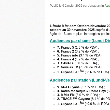
Publié le 6 Janvier 2026 par Jonathan in
Aud
L’étude Métridom Octobre-Novembre 2025
octobre au 30 novembre 2025
auprès d’
âgée de 13 ans et plus, interrogées par in
Audiences par chaîne (Lundi-Di
7. France 5
(1.9 % de PDA) ;
6. France 2
(3.2 % de PDA) ;
5. France info
(3.4 % de PDA) ;
4. France 4
(4.2 % de PDA) ;
3. CANAL+
(6.0 % de PDA) ;
2. Novelas TV
(7.5 % de PDA) ;
ère
1. Guyane La 1
(33.6 % de PDA)
Audiences par station (Lundi-Ve
5. NRJ Guyane
(3.7 % de PDA) ;
4. Radio Mosaïque
=
Radio Peyi
(5
3. Métis FM
(6.0 % de PDA) ;
2. TRACE FM Guyane
(8.4 % de PD
ère
1. Guyane La 1
(49.6 % de PDA).