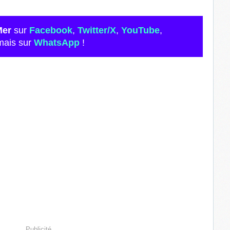
Mer
sur
Facebook
,
Twitter/X
,
YouTube
,
mais sur
WhatsApp
!
Publicité