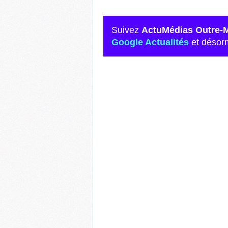
Suivez
ActuMédias Outre-
Google Actualités
et désor