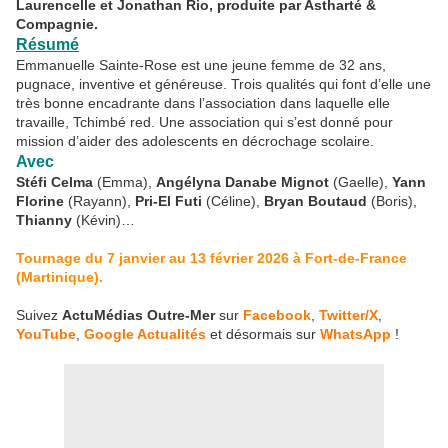
Laurencelle et Jonathan Rio, produite par Astharté &
Compagnie.
Résumé
Emmanuelle Sainte-Rose est une jeune femme de 32 ans,
pugnace, inventive et généreuse. Trois qualités qui font d’elle une
très bonne encadrante dans l’association dans laquelle elle
travaille, Tchimbé red. Une association qui s’est donné pour
mission d’aider des adolescents en décrochage scolaire.
Avec
Stéfi Celma
(Emma),
Angélyna Danabe Mignot
(Gaelle),
Yann
Florine
(Rayann),
Pri-El Futi
(Céline),
Bryan Boutaud
(Boris),
Thianny
(Kévin)…
Tournage du 7 janvier au 13 février 2026 à Fort-de-France
(Martinique).
Suivez
ActuMédias Outre-Mer
sur
Facebook
,
Twitter/X
,
YouTube
,
Google Actualités
et désormais sur
WhatsApp
!