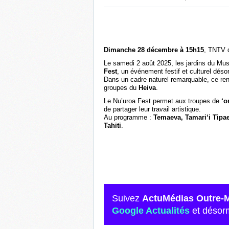
Dimanche 28 décembre à 15h15
, TNTV d
Le samedi 2 août 2025, les jardins du Musé
Fest
, un événement festif et culturel déso
Dans un cadre naturel remarquable, ce ren
groupes du
Heiva
.
Le Nu’uroa Fest permet aux troupes de
‘or
de partager leur travail artistique.
Au programme :
Temaeva, Tamari‘i Tipa
Tahiti
.
Suivez
ActuMédias Outre-
Google Actualités
et désor