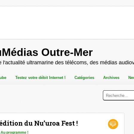
uMédias Outre-Mer
 l'actualité ultramarine des télécoms, des médias audio
ube
Testez votre débit Internet !
Catégories
Archives
Ne
dition du Nu’uroa Fest !
n
Au programme !