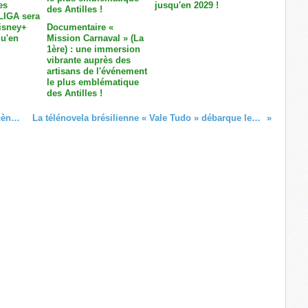
es
jusqu'en 2029 !
LIGA sera
Disney+
Documentaire «
u'en
Mission Carnaval » (La
1ère) : une immersion
vibrante auprès des
artisans de l'événement
le plus emblématique
des Antilles !
Pascal MOESTA fête ses 30 ans de scène sur Guadeloupe La 1ère !
La télénovela brésilienne « Vale Tudo » débarque le mois prochain sur Novelas TV !