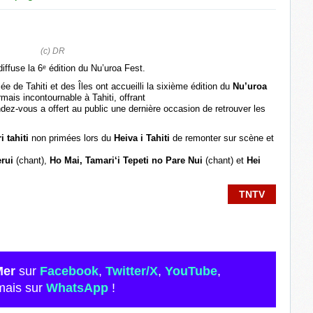
(c) DR
iffuse la 6ᵉ édition du Nu’uroa Fest.
e de Tahiti et des Îles ont accueilli la sixième édition du
Nu’uroa
rmais incontournable à Tahiti, offrant
dez-vous a offert au public une dernière occasion de retrouver les
i tahiti
non primées lors du
Heiva i Tahiti
de remonter sur scène et
erui
(chant),
Ho Mai, Tamari‘i Tepeti no Pare Nui
(chant) et
Hei
TNTV
Mer
sur
Facebook
,
Twitter/X
,
YouTube
,
mais sur
WhatsApp
!