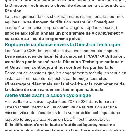
la Direction Technique a choisi de désarmer la station de La
Réunion.
La conséquence de ces choix nationaux est immédiate pour nos
équipes : le seul moyen de diffusion restant (Air Speed) est
inadapté à une crise longue durée. Jugé « trop fastidieux »,
il
impose aux Réunionnais un programme de «
comblement
»
au rabais au lieu du programme prévu.
Rupture de confiance envers la Direction Technique
Les élus du CSE dénoncent ces dysfonctionnements majeurs.
Les assurances de fiabilité du dispositif PCA/PRA Diffusion,
martelées par le passé par la Direction Technique nationale
et Outre-mer, sont aujourd’hui contredites par les faits.
Force est de constater que les engagements techniques tenus en
instance n’ont pas été respectés par le Siège.
Les élus
s’interrogent désormais sur la sincérité et la compétence de
la chaîne de commandement technique nationale.
Alerte vitale avant la saison cyclonique
À la veille de la saison cyclonique 2025-2026 dans le bassin
Océan Indien, période où la continuité de la diffusion est une
mission vitale de sécurité civile, la vulnérabilité technique dans
ère
laquelle le Siège place Réunion La 1
est inacceptable.
Si la diffusion s’arrête faute d’outils adéquats, nous ne
pourrons plus informer la population.
Face à des explications