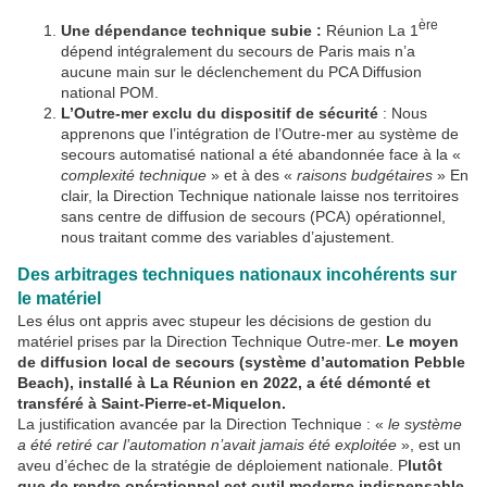
ère
Une dépendance technique subie :
Réunion La 1
dépend intégralement du secours de Paris mais n’a
aucune main sur le déclenchement du PCA Diffusion
national POM.
L’Outre-mer exclu du dispositif de sécurité
: Nous
apprenons que l’intégration de l’Outre-mer au système de
secours automatisé national a été abandonnée face à la «
complexité technique
» et à des «
raisons budgétaires
» En
clair, la Direction Technique nationale laisse nos territoires
sans centre de diffusion de secours (PCA) opérationnel,
nous traitant comme des variables d’ajustement.
Des arbitrages techniques nationaux incohérents sur
le matériel
Les élus ont appris avec stupeur les décisions de gestion du
matériel prises par la Direction Technique Outre-mer.
Le moyen
de diffusion local de secours (système d’automation Pebble
Beach), installé à La Réunion en 2022, a été démonté et
transféré à Saint-Pierre-et-Miquelon.
La justification avancée par la Direction Technique : «
le système
a été retiré car l’automation n’avait jamais été exploitée
», est un
aveu d’échec de la stratégie de déploiement nationale. P
lutôt
que de rendre opérationnel cet outil moderne indispensable,