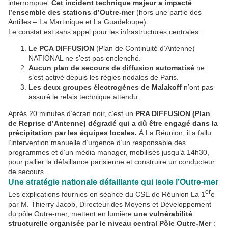
interrompue.
Cet incident technique majeur a impacté
l’ensemble des stations d’Outre-mer
(hors une partie des
Antilles – La Martinique et La Guadeloupe).
Le constat est sans appel pour les infrastructures centrales :
Le PCA DIFFUSION
(Plan de Continuité d’Antenne)
NATIONAL ne s’est pas enclenché.
Aucun plan de secours de diffusion automatisé
ne
s’est activé depuis les régies nodales de Paris.
Les deux groupes électrogènes de Malakoff
n’ont pas
assuré le relais technique attendu.
Après 20 minutes d’écran noir, c’est un
PRA DIFFUSION (Plan
de Reprise d’Antenne) dégradé qui a dû être engagé dans la
précipitation par les équipes locales.
À La Réunion, il a fallu
l’intervention manuelle d’urgence d’un responsable des
programmes et d’un média manager, mobilisés jusqu’à 14h30,
pour pallier la défaillance parisienne et construire un conducteur
de secours.
Une stratégie nationale défaillante qui isole l’Outre-mer
èr
Les explications fournies en séance du CSE de Réunion La 1
e
par M. Thierry Jacob, Directeur des Moyens et Développement
du pôle Outre-mer, mettent en lumière
une vulnérabilité
structurelle organisée par le niveau central Pôle Outre-Mer
: