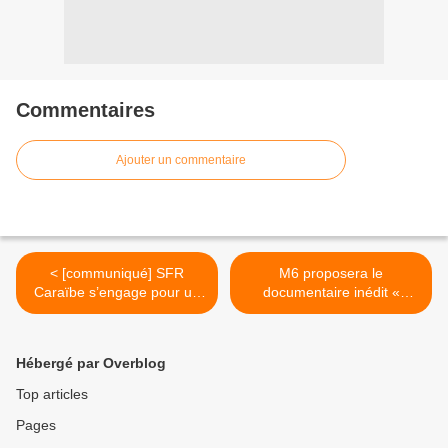
Commentaires
Ajouter un commentaire
< [communiqué] SFR
M6 proposera le
Caraïbe s’engage pour un
documentaire inédit «
Noël solidaire aux côtés du
Hallyday par David » ! >
Secours Catholique !
Hébergé par Overblog
Top articles
Pages