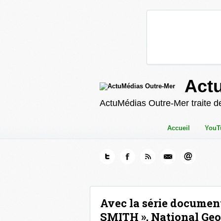
Act
ActuMédias Outre-Mer traite de
Accueil
YouT
Avec la série document
SMITH », National Geog