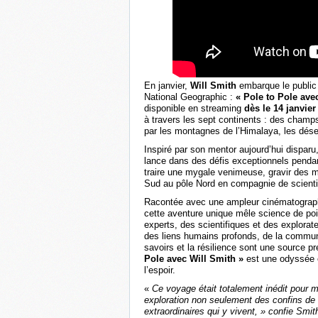
En janvier,
Will Smith
embarque le public 
National Geographic :
« Pole to Pole ave
disponible en streaming
dès le 14 janvie
à travers les sept continents : des champ
par les montagnes de l’Himalaya, les désert
Inspiré par son mentor aujourd’hui disparu,
lance dans des défis exceptionnels pendan
traire une mygale venimeuse, gravir des m
Sud au pôle Nord en compagnie de scientif
Racontée avec une ampleur cinématograph
cette aventure unique mêle science de poi
experts, des scientifiques et des explorate
des liens humains profonds, de la commun
savoirs et la résilience sont une source p
Pole avec Will Smith »
est une odyssée é
l’espoir.
«
Ce voyage était totalement inédit pour mo
exploration non seulement des confins de 
extraordinaires qui y vivent, » confie Smit