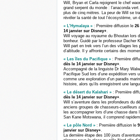
Will, Bryan et Carla rejoignent le chef wa
grand serpent du monde : l’anaconda vert. 
plus de cinq mètres. La peur de Will se tr
révéler la santé de tout l’écosystème, un 
« L’Hymalaya »
: Première diffusion le
26
14 janvier sur Disney+
.
Will voyage au royaume du Bhoutan lors d’
bonheur. Guidé par le professeur Dacher Kel
Will part en trek vers l’un des villages le
d’altitude. Il y affronte certains des momen
« Les îles du Pacifique »
: Première diffu
dès le 14 janvier sur Disney+
.
Accompagné de la linguiste Dr Mary Walwort
Pacifique Sud lors d’une expédition vers
comme une exploration d’un paradis marin 
histoire, alors qu’ils enregistrent une la
« Le désert du Kalahari »
: Première diff
dès le 14 janvier sur Disney+
.
Will s’aventure dans les profondeurs du dé
anciens groupes de chasseurs-cueilleurs au
les accompagner lors d’une chasse dans l’u
San Kane Motswana, il comprend rapidement
« Le pôle Nord »
: Première diffusion le
9
janvier sur Disney+
.
La dernière étape des 100 jours d’aventure