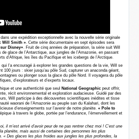
dans une expédition exceptionnelle avec la nouvelle série originale
c Will Smith »
. Cette série documentaire en sept épisodes sera
r sur Disney+
. Fruit de cinq années de préparation, la série suit Will
s de glace de l’Antarctique, aux jungles de l’Amazonie, en passant
s d’Afrique, les îles du Pacifique et les icebergs de l’Arctique.
 qui l’a encouragé à explorer les grandes questions de la vie, Will se
t 100 jours : skier jusqu’au pôle Sud, capturer un anaconda géant,
ontagnes ou plonger sous la glace du pôle Nord. Il voyagera du pôle
iques, d’explorateurs et d’experts locaux.
ique et une authenticité que seul
National Geographic
peut offrir,
nte, récit environnemental et exploration audacieuse. Guidé par des
urs, Will participe à des découvertes scientifiques inédites et tisse
auté waorani de l’Amazonie au peuple san du Kalahari, dont les
récieuse d’enseignements sur l’avenir de notre planète.
« Pole to
pique à travers le globe, portée par l’endurance, l’émerveillement et
i, il m’est arrivé d’avoir peur de ne pas rentrer chez moi ! C’est une
la planète, mais aussi de certaines des personnes les plus
h. « Des glaces les plus froides aux jungles les plus profondes, la