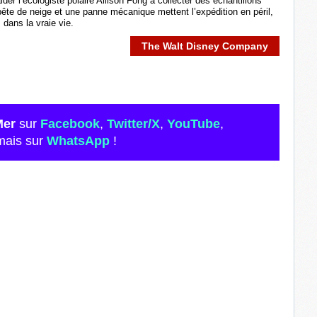
ider l’écologiste polaire Allison Fong à collecter des échantillons
pête de neige et une panne mécanique mettent l’expédition en péril,
 dans la vraie vie.
The Walt Disney Company
Mer
sur
Facebook
,
Twitter/X
,
YouTube
,
mais sur
WhatsApp
!