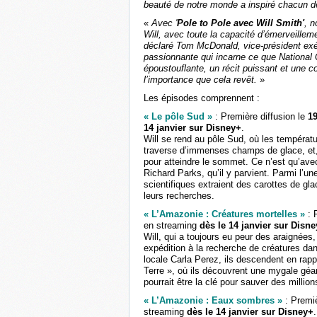
beauté de notre monde a inspiré chacun d
«
Avec '
Pole to Pole avec Will Smith'
, n
Will, avec toute la capacité d’émerveillem
déclaré Tom McDonald, vice-président exé
passionnante qui incarne ce que National G
époustouflante, un récit puissant et une
l’importance que cela revêt.
»
Les épisodes comprennent :
« Le pôle Sud »
: Première diffusion le
19
14 janvier sur Disney+
.
Will se rend au pôle Sud, où les températ
traverse d’immenses champs de glace, et, c
pour atteindre le sommet. Ce n’est qu’avec
Richard Parks, qu’il y parvient. Parmi l’un
scientifiques extraient des carottes de gla
leurs recherches.
« L’Amazonie : Créatures mortelles »
: 
en streaming
dès le 14 janvier sur Disn
Will, qui a toujours eu peur des araignées
expédition à la recherche de créatures da
locale Carla Perez, ils descendent en rap
Terre », où ils découvrent une mygale géan
pourrait être la clé pour sauver des million
« L’Amazonie : Eaux sombres »
: Premiè
streaming
dès le 14 janvier sur Disney+
.