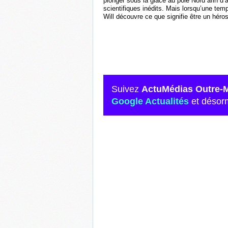
plonger sous la glace au pôle Nord afin d’a
scientifiques inédits. Mais lorsqu’une tem
Will découvre ce que signifie être un héros
Suivez
ActuMédias Outre-
Google Actualités
et désor