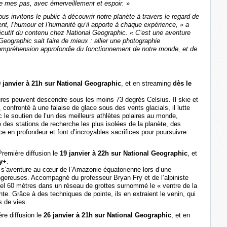
e mes pas, avec émerveillement et espoir.
»
ous invitons le public à découvrir notre planète à travers le regard de
ent, l’humour et l’humanité qu’il apporte à chaque expérience, » a
cutif du contenu chez National Geographic. « C’est une aventure
eographic sait faire de mieux : allier une photographie
 compréhension approfondie du fonctionnement de notre monde, et de
 janvier à 21h sur National Geographic
, et en streaming
dès le
ures peuvent descendre sous les moins 73 degrés Celsius. Il skie et
onfronté à une falaise de glace sous des vents glacials, il lutte
 le soutien de l’un des meilleurs athlètes polaires au monde,
e des stations de recherche les plus isolées de la planète, des
ce en profondeur et font d’incroyables sacrifices pour poursuivre
Première diffusion le
19 janvier à 22h sur National Geographic
, et
ey+
.
, s’aventure au cœur de l’Amazonie équatorienne lors d’une
ngereuses. Accompagné du professeur Bryan Fry et de l’alpiniste
pel 60 mètres dans un réseau de grottes surnommé le « ventre de la
te. Grâce à des techniques de pointe, ils en extraient le venin, qui
s de vies.
re diffusion le
26 janvier à 21h sur National Geographic
, et en