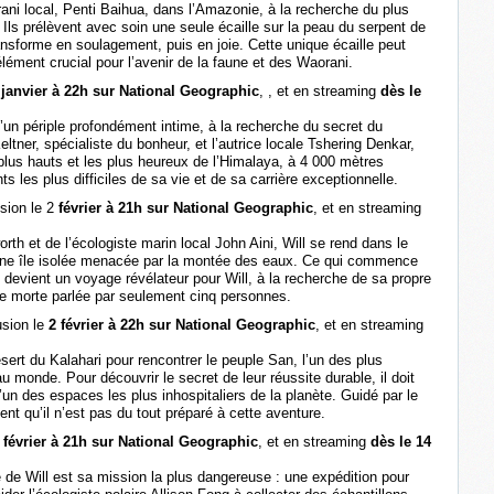
orani local, Penti Baihua, dans l’Amazonie, à la recherche du plus
Ils prélèvent avec soin une seule écaille sur la peau du serpent de
ansforme en soulagement, puis en joie. Cette unique écaille peut
élément crucial pour l’avenir de la faune et des Waorani.
 janvier à 22h sur National Geographic
, , et en streaming
dès le
un périple profondément intime, à la recherche du secret du
tner, spécialiste du bonheur, et l’autrice locale Tshering Denkar,
s plus hauts et les plus heureux de l’Himalaya, à 4 000 mètres
ts les plus difficiles de sa vie et de sa carrière exceptionnelle.
sion le 2
février à 21h sur National Geographic
, et en streaming
h et de l’écologiste marin local John Aini, Will se rend dans le
 une île isolée menacée par la montée des eaux. Ce qui commence
devient un voyage révélateur pour Will, à la recherche de sa propre
ngue morte parlée par seulement cinq personnes.
usion le
2 février à 22h sur National Geographic
, et en streaming
sert du Kalahari pour rencontrer le peuple San, l’un des plus
 monde. Pour découvrir le secret de leur réussite durable, il doit
n des espaces les plus inhospitaliers de la planète. Guidé par le
 qu’il n’est pas du tout préparé à cette aventure.
 février à 21h sur National Geographic
, et en streaming
dès le 14
 de Will est sa mission la plus dangereuse : une expédition pour