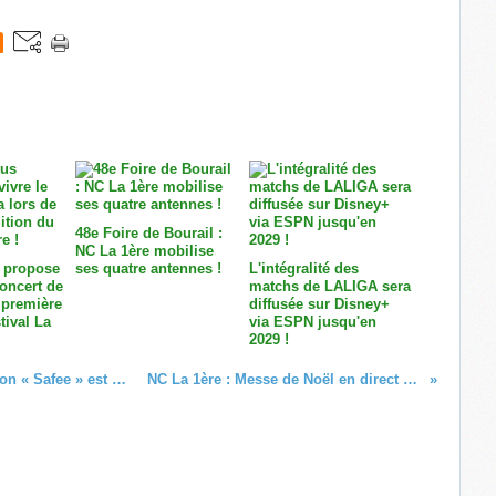
48e Foire de Bourail :
NC La 1ère mobilise
 propose
ses quatre antennes !
L'intégralité des
concert de
matchs de LALIGA sera
 première
diffusée sur Disney+
tival La
via ESPN jusqu'en
2029 !
La coque de smartphone anti-agression « Safee » est maintenant disponible à La Réunion et à Mayotte via SFR !
NC La 1ère : Messe de Noël en direct de la cathédrale Saint-Joseph de Nouméa !