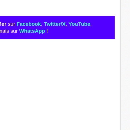
Mer
sur
Facebook
,
Twitter/X
,
YouTube
,
mais sur
WhatsApp
!