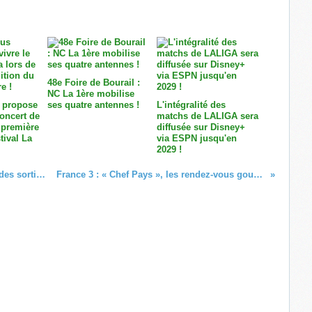
48e Foire de Bourail :
NC La 1ère mobilise
 propose
ses quatre antennes !
L'intégralité des
concert de
matchs de LALIGA sera
 première
diffusée sur Disney+
tival La
via ESPN jusqu'en
2029 !
[Apple TV] Découvrez le programme des sorties de décembre 2025 !
France 3 : « Chef Pays », les rendez-vous gourmands de décembre !