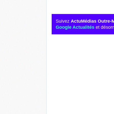
Suivez
ActuMédias Outre-
Google Actualités
et désor