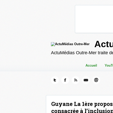
Act
ActuMédias Outre-Mer traite de
Accueil
YouT
Guyane La 1ère propose
consacrée à l’inclusio