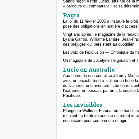
Sango reçoit Astrid Lucas, atteinte de la 
« parcours du combattant » et sa détermin
Pagra
La loi du 11 février 2005 a instauré le dro
posé des obligations en matière d’accessib
Vingt ans après, le magazine de la rédact
Lyana Garros, Williame Lambre, Jean‑Franç
des préjugés qui persistent au quotidien.
Les voix de l’exclusion — Chronique du 
Un magazine de Jocelyne Helgoualch et T
Lucie en Australie
Aux côtés de son complice Jérémy Michalak
avec un objectif tendre: câliner un bébé k
de Daintree, une aventure riche en renco
l’extrême, en passant par un « Crocodile
Pacifique.
Les invisibles
Plongée à Wallis‑et‑Futuna, où le handica
reculent, le territoire accuse un retard im
nécessaire pour comprendre et agir.