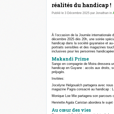
réalités du handicap !
Publié le 3 Décembre 2025 par Jonathan in
À l’occasion de la Journée internationale
décembre 2025 dès 20h, une soirée spécial
handicap dans la société guyanaise et au
portraits sensibles et des magazines touc
inclusives pour les personnes handicapées 
Makandi Prime
Sango en compagnie de Moira dressera un é
handicap en Guyane : accès aux droits, scol
préjugés.
Invitées:
Jocelyne Helgoualch partagera avec nous l
magazine Pagra consacré au handicap : Le
Monique Loe Mie partagera son parcours d
Henriette Agala Caristan abordera le suje
Au cœur des vies