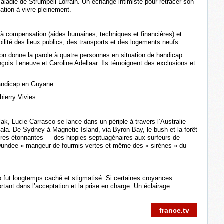
maladie de Strümpell-Lorrain. Un échange intimiste pour retracer son
ation à vivre pleinement.
it à compensation (aides humaines, techniques et financières) et
ilité des lieux publics, des transports et des logements neufs.
ion donne la parole à quatre personnes en situation de handicap:
ois Leneuve et Caroline Adellaar. Ils témoignent des exclusions et
handicap en Guyane
hierry Vivies
, Lucie Carrasco se lance dans un périple à travers l’Australie
oala. De Sydney à Magnetic Island, via Byron Bay, le bush et la forêt
ntres étonnantes — des hippies septuagénaires aux surfeurs de
 Dundee » mangeur de fourmis vertes et même des « sirènes » du
p fut longtemps caché et stigmatisé. Si certaines croyances
portant dans l’acceptation et la prise en charge. Un éclairage
france.tv