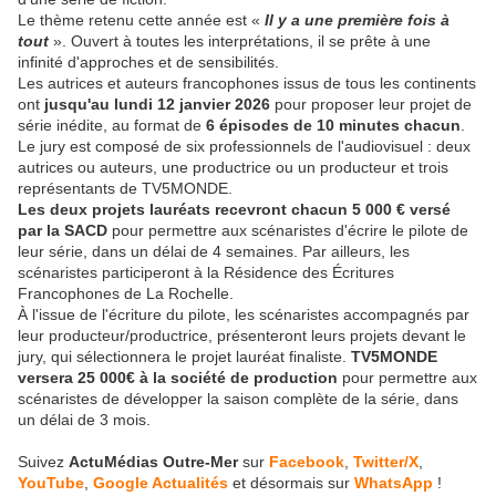
Le thème retenu cette année est «
Il y a une première fois à
tout
». Ouvert à toutes les interprétations, il se prête à une
infinité d'approches et de sensibilités.
Les autrices et auteurs francophones issus de tous les continents
ont
jusqu'au lundi 12 janvier 2026
pour proposer leur projet de
série inédite, au format de
6 épisodes de 10 minutes chacun
.
Le jury est composé de six professionnels de l'audiovisuel : deux
autrices ou auteurs, une productrice ou un producteur et trois
représentants de TV5MONDE.
Les deux projets lauréats recevront chacun 5 000 € versé
par la SACD
pour permettre aux scénaristes d'écrire le pilote de
leur série, dans un délai de 4 semaines.
Par ailleurs, les
scénaristes participeront à la Résidence des Écritures
Francophones de La Rochelle.
À l'issue de l'écriture du pilote, les scénaristes accompagnés par
leur producteur/productrice, présenteront leurs projets devant le
jury, qui sélectionnera le projet lauréat finaliste.
TV5MONDE
versera 25 000€ à la société de production
pour permettre aux
scénaristes de développer la saison complète de la série, dans
un délai de 3 mois.
Suivez
ActuMédias Outre-Mer
sur
Facebook
,
Twitter/X
,
YouTube
,
Google Actualités
et désormais sur
WhatsApp
!