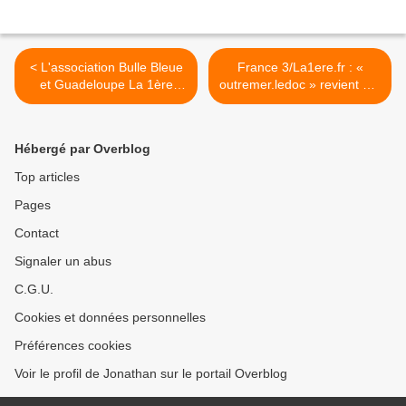
< L'association Bulle Bleue
France 3/La1ere.fr : «
et Guadeloupe La 1ère
outremer.ledoc » revient sur
lance le défi environnement
La Réunion, laboratoire
« 7 Jou Pou Gwadloup » !
mondial de la transition
énergétique ! >
Hébergé par Overblog
Top articles
Pages
Contact
Signaler un abus
C.G.U.
Cookies et données personnelles
Préférences cookies
Voir le profil de Jonathan sur le portail Overblog