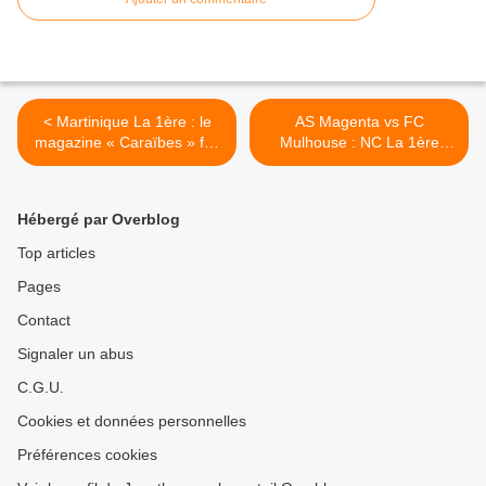
< Martinique La 1ère : le
AS Magenta vs FC
magazine « Caraïbes » fait
Mulhouse : NC La 1ère
un focus sur l’ouragan
diffuse en direct le 7e tour
Melissa !
de la Coupe de France de
football ! >
Hébergé par Overblog
Top articles
Pages
Contact
Signaler un abus
C.G.U.
Cookies et données personnelles
Préférences cookies