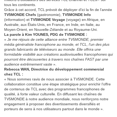
tous les continents.
Grâce à cet accord, TCL prévoit de déployer d'ici la fin de l'année
TV5MONDE Chefs
(gastronomie),
TV5MONDE Info
(information) et
TV5MONDE Voyage
(voyage) en Afrique, en
Australie, aux États-Unis, en France, en Inde, en Italie, au
Moyen-Orient, en Nouvelle-Zélande et au Royaume-Uni.
La parole à Kim YOUNES, PDG de TV5MONDE :
«
Je me réjouis de cette alliance entre TV5MONDE, premier
média généraliste francophone au monde, et TCL, l'un des plus
grands fabricants de téléviseurs au monde. Elle offrira une
formidable visibilité aux créations audiovisuelles francophones qui
pourront être découvertes à travers nos chaînes FAST par une
audience extrêmement vaste
».
Rebecca WAN, Directrice du développement commercial
chez TCL :
« Nous sommes ravis de nous associer à TV5MONDE. Cette
collaboration constitue une étape stratégique pour enrichir l'offre
de contenus de TCL avec des programmes francophones de
qualité, à forte valeur culturelle. En diffusant les chaînes de
TV5MONDE à notre audience mondiale, nous renforçons notre
engagement à proposer des divertissements diversifiés et
porteurs de sens à nos utilisateurs partout dans le monde ».