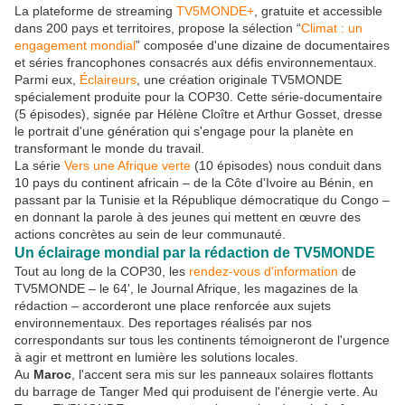
La plateforme de streaming
TV5MONDE+
, gratuite et accessible
dans 200 pays et territoires, propose la sélection “
Climat : un
engagement mondial
” composée d'une dizaine de documentaires
et séries francophones consacrés aux défis environnementaux.
Parmi eux,
Éclaireurs
, une création originale TV5MONDE
spécialement produite pour la COP30. Cette série-documentaire
(5 épisodes), signée par Hélène Cloître et Arthur Gosset, dresse
le portrait d'une génération qui s'engage pour la planète en
transformant le monde du travail.
La série
Vers une Afrique verte
(10 épisodes) nous conduit dans
10 pays du continent africain – de la Côte d'Ivoire au Bénin, en
passant par la Tunisie et la République démocratique du Congo –
en donnant la parole à des jeunes qui mettent en œuvre des
actions concrètes au sein de leur communauté.
Un éclairage mondial par la rédaction de TV5MONDE
Tout au long de la COP30, les
rendez-vous d'information
de
TV5MONDE – le 64', le Journal Afrique, les magazines de la
rédaction – accorderont une place renforcée aux sujets
environnementaux. Des reportages réalisés par nos
correspondants sur tous les continents témoigneront de l'urgence
à agir et mettront en lumière les solutions locales.
Au
Maroc
, l'accent sera mis sur les panneaux solaires flottants
du barrage de Tanger Med qui produisent de l'énergie verte. Au