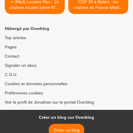
< (MàJ) Locales Plus : 16
COP 30 à Belém : les
chaînes locales (dont ATV)
chaînes de France Médias
s'unissent pour créer un
Monde mobilisées ! >
portail numérique commun !
Hébergé par Overblog
Top articles
Pages
Contact
Signaler un abus
C.G.U.
Cookies et données personnelles
Préférences cookies
Voir le profil de Jonathan sur le portail Overblog
Créer un blog sur Overblog
Créer un blog