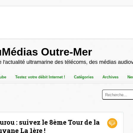
uMédias Outre-Mer
 l'actualité ultramarine des télécoms, des médias audio
ube
Testez votre débit Internet !
Catégories
Archives
Ne
urou : suivez le 8ème Tour de la
yane La 1ère !