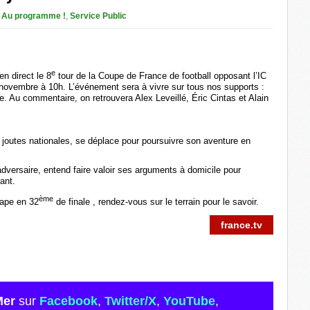
n
Au programme !
,
Service Public
e
en direct le 8
tour de la Coupe de France de football opposant l’IC
novembre à 10h. L’événement sera à vivre sur tous nos supports :
ve. Au commentaire, on retrouvera Alex Leveillé, Éric Cintas et Alain
joutes nationales, se déplace pour poursuivre son aventure en
 adversaire, entend faire valoir ses arguments à domicile pour
ant.
ème
tape en 32
de finale , rendez-vous sur le terrain pour le savoir.
france.tv
Mer
sur
Facebook
,
Twitter/X
,
YouTube
,