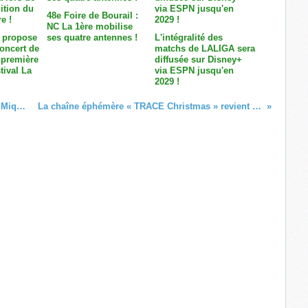
48e Foire de Bourail :
NC La 1ère mobilise
 propose
ses quatre antennes !
L'intégralité des
concert de
matchs de LALIGA sera
 première
diffusée sur Disney+
tival La
via ESPN jusqu'en
2029 !
Jouez au Bingothon avec St-Pierre & Miquelon la 1ère et la Coordination975 !
La chaîne éphémère « TRACE Christmas » revient dans les offres de CANAL+ en Outre-Mer !