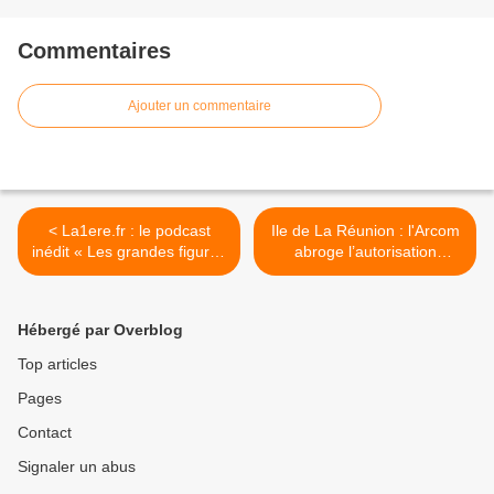
Commentaires
Ajouter un commentaire
< La1ere.fr : le podcast
Ile de La Réunion : l'Arcom
inédit « Les grandes figures
abroge l’autorisation
du Pacifique » revient sur
délivrée à l’association
celles et ceux qui ont laissé
L'Onde Porteuse pour « Le
leur empreinte dans
Chantier Parle à Zot » ! >
Hébergé par Overblog
l'histoire du Pacifique !
Top articles
Pages
Contact
Signaler un abus