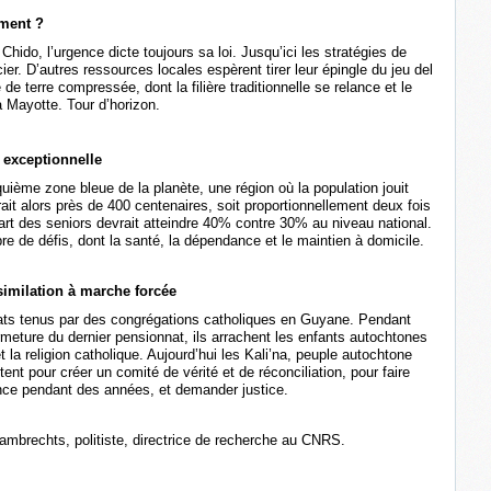
ment ?
hido, l’urgence dicte toujours sa loi. Jusqu’ici les stratégies de
acier. D’autres ressources locales espèrent tirer leur épingle du jeu del
e de terre compressée, dont la filière traditionnelle se relance et le
 Mayotte. Tour d’horizon.
é exceptionnelle
uième zone bleue de la planète, une région où la population jouit
it alors près de 400 centenaires, soit proportionnellement deux fois
art des seniors devrait atteindre 40% contre 30% au niveau national.
e de défis, dont la santé, la dépendance et le maintien à domicile.
imilation à marche forcée
ats tenus par des congrégations catholiques en Guyane. Pendant
rmeture du dernier pensionnat, ils arrachent les enfants autochtones
et la religion catholique. Aujourd’hui les Kali’na, peuple autochtone
ent pour créer un comité de vérité et de réconciliation, pour faire
lence pendant des années, et demander justice.
mbrechts, politiste, directrice de recherche au CNRS.