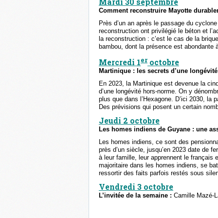
Mardi 30 septembre
Comment reconstruire Mayotte durable
Près d’un an après le passage du cyclone C
reconstruction ont privilégié le béton et l’
la reconstruction : c’est le cas de la briqu
bambou, dont la présence est abondante à
er
Mercredi 1
octobre
Martinique : les secrets d’une longévit
En 2023, la Martinique est devenue la cinq
d’une longévité hors-norme. On y dénombra
plus que dans l’Hexagone. D’ici 2030, la p
Des prévisions qui posent un certain nombr
Jeudi 2 octobre
Les homes indiens de Guyane : une ass
Les homes indiens, ce sont des pensionn
près d’un siècle, jusqu’en 2023 date de fe
à leur famille, leur apprennent le français 
majoritaire dans les homes indiens, se batt
ressortir des faits parfois restés sous si
Vendredi 3 octobre
L’invitée de la semaine :
Camille Mazé-La