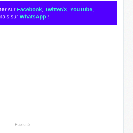
Mer
sur
Facebook
,
Twitter/X
,
YouTube
,
mais sur
WhatsApp
!
Publicité