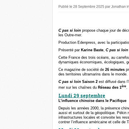
Publié le 28 Septembre 2025 par Jonathan i
C pas si loin
propose chaque jour de décry
les Outre-mer.
Production Edenpress, avec la participati
Présenté par
Karine Baste
,
C pas si loin
Cette France des trois océans, au carrefou
dynamiques économiques, écologiques, géo
Ce magazine de société de
26 minutes
pr
des territoires ultramarins dans le monde.
C pas si loin
Saison 2
est diffusé dans 
ère
mer sur les chaînes du
Réseau des 1
.
Lundi 29 septembre
L’influence chinoise dans le Pacifique
Depuis les années 2000, la présence chin
aussi et surtout de la géopolitique. Pékin 
infrastructures locales et convoite les r
contrer l’influence américaine et celle de 