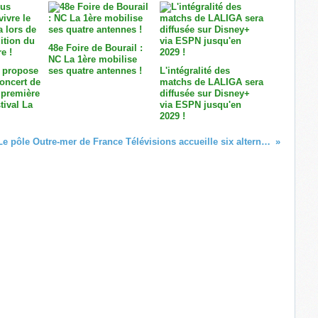
48e Foire de Bourail :
NC La 1ère mobilise
 propose
ses quatre antennes !
L'intégralité des
concert de
matchs de LALIGA sera
 première
diffusée sur Disney+
tival La
via ESPN jusqu'en
2029 !
Le pôle Outre-mer de France Télévisions accueille six alternants ultramarins issue de l’Institut de Journalisme Bordeaux Aquitaine !