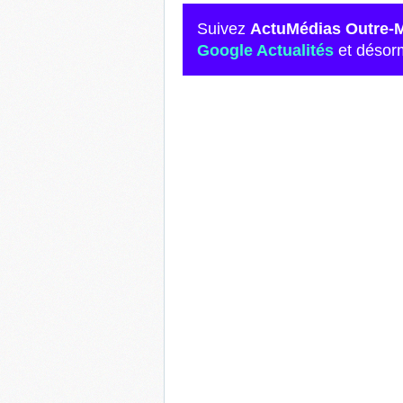
Suivez
ActuMédias Outre-
Google Actualités
et désor