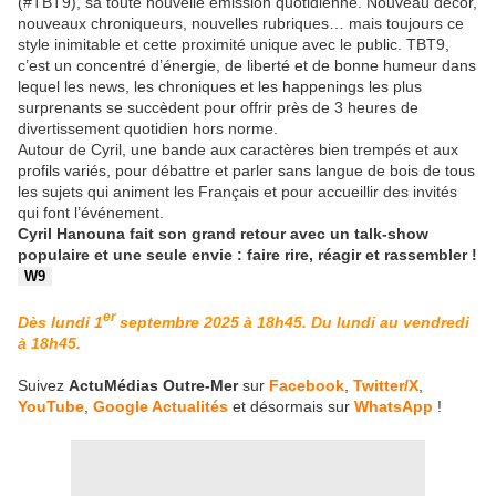
(#TBT9), sa toute nouvelle émission quotidienne. Nouveau décor,
nouveaux chroniqueurs, nouvelles rubriques… mais toujours ce
style inimitable et cette proximité unique avec le public. TBT9,
c’est un concentré d’énergie, de liberté et de bonne humeur dans
lequel les news, les chroniques et les happenings les plus
surprenants se succèdent pour offrir près de 3 heures de
divertissement quotidien hors norme.
Autour de Cyril, une bande aux caractères bien trempés et aux
profils variés, pour débattre et parler sans langue de bois de tous
les sujets qui animent les Français et pour accueillir des invités
qui font l’événement.
Cyril Hanouna fait son grand retour avec un talk-show
populaire et une seule envie : faire rire, réagir et rassembler !
W9
er
Dès lundi 1
septembre 2025 à 18h45. Du lundi au vendredi
à 18h45.
Suivez
ActuMédias Outre-Mer
sur
Facebook
,
Twitter/X
,
YouTube
,
Google Actualités
et désormais sur
WhatsApp
!