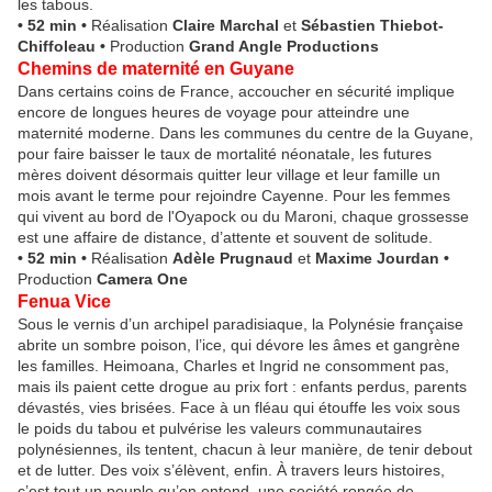
les tabous.
• 52 min •
Réalisation
Claire Marchal
et
Sébastien Thiebot-
Chiffoleau
•
Production
Grand Angle Productions
Chemins de maternité en Guyane
Dans certains coins de France, accoucher en sécurité implique
encore de longues heures de voyage pour atteindre une
maternité moderne. Dans les communes du centre de la Guyane,
pour faire baisser le taux de mortalité néonatale, les futures
mères doivent désormais quitter leur village et leur famille un
mois avant le terme pour rejoindre Cayenne. Pour les femmes
qui vivent au bord de l'Oyapock ou du Maroni, chaque grossesse
est une affaire de distance, d’attente et souvent de solitude.
• 52 min •
Réalisation
Adèle Prugnaud
et
Maxime Jourdan
•
Production
Camera One
Fenua Vice
Sous le vernis d’un archipel paradisiaque, la Polynésie française
abrite un sombre poison, l’ice, qui dévore les âmes et gangrène
les familles. Heimoana, Charles et Ingrid ne consomment pas,
mais ils paient cette drogue au prix fort : enfants perdus, parents
dévastés, vies brisées. Face à un fléau qui étouffe les voix sous
le poids du tabou et pulvérise les valeurs communautaires
polynésiennes, ils tentent, chacun à leur manière, de tenir debout
et de lutter. Des voix s’élèvent, enfin. À travers leurs histoires,
c’est tout un peuple qu’on entend, une société rongée de