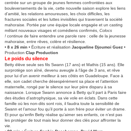
centrée sur un groupe de jeunes femmes confrontées aux
bouleversements de la vie, cette nouvelle saison explore les liens
d’amitié, les relations amoureuses, les choix difficiles, les
fractures sociales et les luttes invisibles qui traversent la société
mahoraise. Portée par une équipe locale engagée et un casting
mêlant nouveaux visages et comédiens confirmés,
Colocs
!
continue de faire entendre une parole rare : celle de la jeunesse
mahoraise, entre rêves, colère et résilience.
• 8 x 26 min •
Écriture et réalisation
Jacqueline Djoumoi Guez
•
Production
Clap Production
Le poids du silence
Betty élève seule ses fils Swann (17 ans) et Mathis (15 ans). Elle
surprotège son aîné, devenu aveugle à l'âge de 3 ans, et rêve
pour lui d’un avenir meilleur à ses côtés en Guadeloupe. Face à
elle, son cadet cherche désespérément sa place et l’attention
maternelle, rongé par le silence sur leur père disparu à sa
naissance. Lorsque Swann annonce à Betty qu’il part à Paris faire
des études d’astrophysique, sa vie vole en éclats. Dans cette
famille où les non-dits sont rois, il faudra toute la sensibilité de
Swann et l’amour fou qu’il porte à son frère pour éviter un drame.
Et pour qu’enfin Betty réalise qu’aimer ses enfants, ce n’est pas
les protéger de tout mais leur donner des clés pour affronter la
vie.