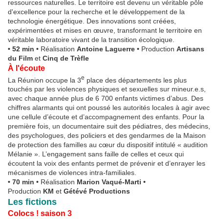
ressources naturelles. Le territoire est devenu un véritable pôle
d'excellence pour la recherche et le développement de la
technologie énergétique. Des innovations sont créées,
expérimentées et mises en œuvre, transformant le territoire en
véritable laboratoire vivant de la transition écologique.
• 52 min •
Réalisation
Antoine Laguerre
•
Production
Artisans
du Film
et
Cinq de Trèfle
À l'écoute
e
La Réunion occupe la 3
place des départements les plus
touchés par les violences physiques et sexuelles sur mineur.e.s,
avec chaque année plus de 6 700 enfants victimes d’abus. Des
chiffres alarmants qui ont poussé les autorités locales à agir avec
une cellule d’écoute et d’accompagnement des enfants. Pour la
première fois, un documentaire suit des pédiatres, des médecins,
des psychologues, des policiers et des gendarmes de la Maison
de protection des familles au cœur du dispositif intitulé « audition
Mélanie ». L’engagement sans faille de celles et ceux qui
écoutent la voix des enfants permet de prévenir et d’enrayer les
mécanismes de violences intra-familiales.
• 70 min
•
Réalisation
Marion Vaqué-Marti
•
Production
KM
et
Gétévé Productions
Les fictions
Colocs ! saison 3