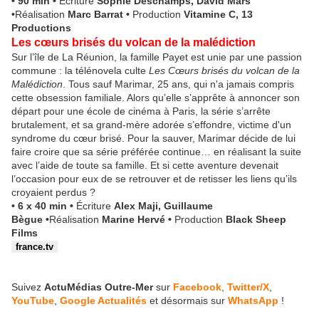
• 90 min •
Écriture
Sophie Deschamps, David Mars
•
Réalisation
Marc Barrat
•
Production
Vitamine C, 13
Productions
Les cœurs brisés du volcan de la malédiction
Sur l’île de La Réunion, la famille Payet est unie par une passion
commune : la télénovela culte
Les Cœurs brisés du volcan de la
Malédiction
. Tous sauf Marimar, 25 ans, qui n'a jamais compris
cette obsession familiale. Alors qu’elle s’apprête à annoncer son
départ pour une école de cinéma à Paris, la série s’arrête
brutalement, et sa grand-mère adorée s’effondre, victime d'un
syndrome du cœur brisé. Pour la sauver, Marimar décide de lui
faire croire que sa série préférée continue… en réalisant la suite
avec l’aide de toute sa famille. Et si cette aventure devenait
l’occasion pour eux de se retrouver et de retisser les liens qu’ils
croyaient perdus ?
• 6 x 40 min •
Écriture
Alex Maji, Guillaume
Bègue •
Réalisation
Marine Hervé
•
Production
Black Sheep
Films
france.tv
Suivez
ActuMédias Outre-Mer
sur
Facebook
,
Twitter/X
,
YouTube
,
Google Actualités
et désormais sur
WhatsApp
!