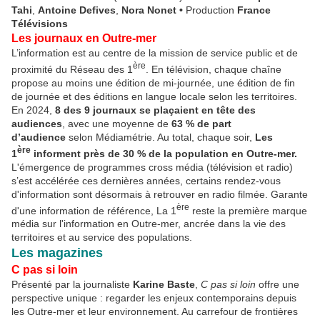
Tahi
,
Antoine Defives
,
Nora Nonet
•
Production
France
Télévisions
Les journaux en Outre-mer
L’information est au centre de la mission de service public et de
ère
proximité du Réseau des 1
. En télévision, chaque chaîne
propose au moins une édition de mi-journée, une édition de fin
de journée et des éditions en langue locale selon les territoires.
En 2024,
8 des 9 journaux se plaçaient en tête des
audiences
, avec une moyenne de
63
% de part
d’audience
selon Médiamétrie. Au total,
chaque soir,
Les
ère
1
informent près de 30
% de la population en Outre-mer.
L'émergence de programmes cross média (télévision et radio)
s’est accélérée ces dernières années, certains rendez-vous
d'information sont désormais à retrouver en radio filmée. Garante
ère
d'une information de référence, La 1
reste la première marque
média sur l'information en Outre-mer, ancrée dans la vie des
territoires et au service des populations.
Les magazines
C pas si loin
Présenté par la journaliste
Karine Baste
,
C pas si loin
offre une
perspective unique : regarder les enjeux contemporains depuis
les Outre-mer et leur environnement. Au carrefour de frontières