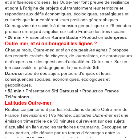
et d’influences croisées, les Outre-mer font preuve de résilience
et sont à l’origine de projets qui transforment leur territoire et
répondent aux défis économiques, écologiques, stratégiques et
culturels que leur confèrent leurs positions géographiques.
Ce magazine de société à dimension géopolitique de 26 minutes
propose un regard singulier sur cette France des trois océans.
• 26 min •
Présentation
Karine Baste
•
Production
Edenpress
Outre-mer, et si on bougeait les lignes ?
Chaque mois,
Outre-mer, et si on bougeait les lignes ?
propose
des regards croisés de citoyens, de journalistes, de chroniqueurs
et d'experts sur des questions d’actualité en Outre-mer. Sur un
ton accessible et pédagogique, la journaliste
Siti
Daroussi
aborde des sujets porteurs d’enjeux et leurs
conséquences sociales, économiques, écologiques et
géopolitiques.
• 52 min
•
Présentation
Siti Daroussi
•
Production
France
Télévisions
Latitudes Outre-mer
Réalisé conjointement par les rédactions du pôle Outre-mer de
France Télévisions et TV5 Monde,
Latitudes Outre-me
r est une
émission trimestrielle de 90 minutes qui revient sur des sujets
d'actualité en lien avec les territoires ultramarins. Découpée en
deux parties, elle débute par un temps d'échanges entre la