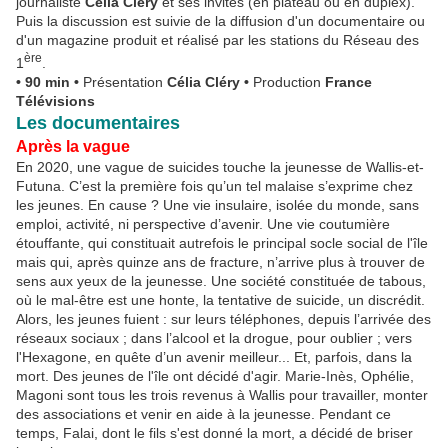
journaliste
Célia Cléry
et ses invités (en plateau ou en duplex).
Puis la discussion est suivie de la diffusion d'un documentaire ou
d'un magazine produit et réalisé par les stations du Réseau des
ère
1
.
• 90 min •
Présentation
Célia Cléry
•
Production
France
Télévisions
Les documentaires
Après la vague
En 2020, une vague de suicides touche la jeunesse de Wallis-et-
Futuna. C’est la première fois qu’un tel malaise s’exprime chez
les jeunes. En cause ? Une vie insulaire, isolée du monde, sans
emploi, activité, ni perspective d’avenir. Une vie coutumière
étouffante, qui constituait autrefois le principal socle social de l'île
mais qui, après quinze ans de fracture, n’arrive plus à trouver de
sens aux yeux de la jeunesse. Une société constituée de tabous,
où le mal-être est une honte, la tentative de suicide, un discrédit.
Alors, les jeunes fuient : sur leurs téléphones, depuis l’arrivée des
réseaux sociaux ; dans l’alcool et la drogue, pour oublier ; vers
l'Hexagone, en quête d’un avenir meilleur... Et, parfois, dans la
mort. Des jeunes de l'île ont décidé d'agir. Marie-Inès, Ophélie,
Magoni sont tous les trois revenus à Wallis pour travailler, monter
des associations et venir en aide à la jeunesse. Pendant ce
temps, Falai, dont le fils s'est donné la mort, a décidé de briser