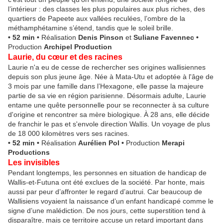
l’intérieur : des classes les plus populaires aux plus riches, des
quartiers de Papeete aux vallées reculées, l’ombre de la
méthamphétamine s’étend, tandis que le soleil brille.
• 52 min •
Réalisation
Denis Pinson
et
Suliane Favennec
•
Production
Archipel Production
Laurie, du cœur et des racines
Laurie n'a eu de cesse de rechercher ses origines wallisiennes
depuis son plus jeune âge. Née à Mata-Utu et adoptée à l'âge de
3 mois par une famille dans l’Hexagone, elle passe la majeure
partie de sa vie en région parisienne. Désormais adulte, Laurie
entame une quête personnelle pour se reconnecter à sa culture
d'origine et rencontrer sa mère biologique. À 28 ans, elle décide
de franchir le pas et s'envole direction Wallis. Un voyage de plus
de 18 000 kilomètres vers ses racines.
• 52 min
•
Réalisation
Aurélien Pol
•
Production
Merapi
Productions
Les invisibles
Pendant longtemps, les personnes en situation de handicap de
Wallis-et-Futuna ont été exclues de la société. Par honte, mais
aussi par peur d’affronter le regard d’autrui. Car beaucoup de
Wallisiens voyaient la naissance d’un enfant handicapé comme le
signe d’une malédiction. De nos jours, cette superstition tend à
disparaître, mais ce territoire accuse un retard important dans