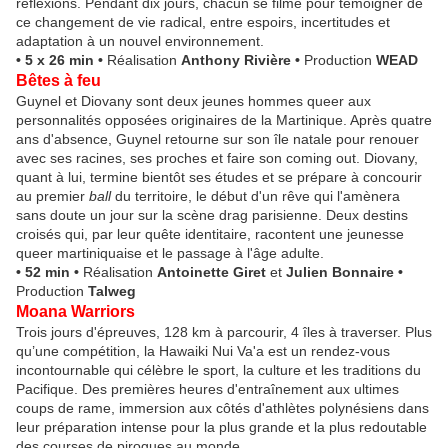
réflexions. Pendant dix jours, chacun se filme pour témoigner de
ce changement de vie radical, entre espoirs, incertitudes et
adaptation à un nouvel environnement.
• 5 x 26 min
•
Réalisation
Anthony Rivière
•
Production
WEAD
Bêtes à feu
Guynel et Diovany sont deux jeunes hommes queer aux
personnalités opposées originaires de la Martinique. Après quatre
ans d'absence, Guynel retourne sur son île natale pour renouer
avec ses racines, ses proches et faire son coming out. Diovany,
quant à lui, termine bientôt ses études et se prépare à concourir
au premier
ball
du territoire, le début d'un rêve qui l'amènera
sans doute un jour sur la scène drag parisienne. Deux destins
croisés qui, par leur quête identitaire, racontent une jeunesse
queer martiniquaise et le passage à l'âge adulte.
• 52 min
•
Réalisation
Antoinette Giret
et
Julien Bonnaire •
Production
Talweg
Moana Warriors
Trois jours d'épreuves, 128 km à parcourir, 4 îles à traverser. Plus
qu’une compétition, la Hawaiki Nui Va'a est un rendez-vous
incontournable qui célèbre le sport, la culture et les traditions du
Pacifique. Des premières heures d'entraînement aux ultimes
coups de rame, immersion aux côtés d'athlètes polynésiens dans
leur préparation intense pour la plus grande et la plus redoutable
des courses de pirogues au monde.