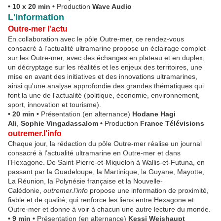
• 10 x 20 min •
Production
Wave Audio
L'information
Outre-mer l'actu
En collaboration avec le pôle Outre-mer, ce rendez-vous
consacré à l’actualité ultramarine propose un éclairage complet
sur les Outre-mer, avec des échanges en plateau et en duplex,
un décryptage sur les réalités et les enjeux des territoires, une
mise en avant des initiatives et des innovations ultramarines,
ainsi qu'une analyse approfondie des grandes thématiques qui
font la une de l'actualité (politique, économie, environnement,
sport, innovation et tourisme).
• 20 min
•
Présentation (en alternance)
Hodane Hagi
Ali
,
Sophie Vingadassalom •
Production
France Télévisions
outremer.l'info
Chaque jour, la rédaction du pôle Outre-mer réalise un journal
consacré à l’actualité ultramarine en Outre-mer et dans
l'Hexagone. De Saint-Pierre-et-Miquelon à Wallis-et-Futuna, en
passant par la Guadeloupe, la Martinique, la Guyane, Mayotte,
La Réunion, la Polynésie française et la Nouvelle-
Calédonie,
outremer.l'info
propose une information de proximité,
fiable et de qualité, qui renforce les liens entre Hexagone et
Outre-mer et donne à voir à chacun une autre lecture du monde.
• 9 min •
Présentation (en alternance)
Kessi Weishaupt