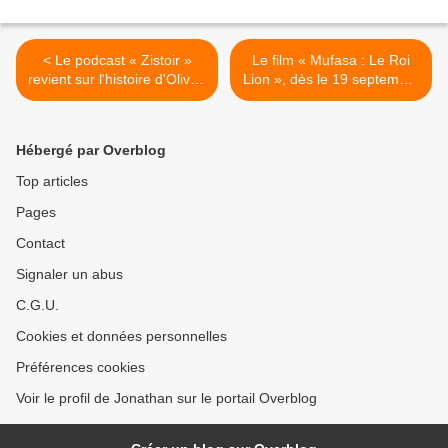
< Le podcast « Zistoir »
Le film « Mufasa : Le Roi
revient sur l'histoire d'Olivier
Lion », dès le 19 septembre
LEVASSEUR, le célèbre
sur Disney+ ! >
pirate qui a inspiré le
manga « One Piece » !
Hébergé par Overblog
Top articles
Pages
Contact
Signaler un abus
C.G.U.
Cookies et données personnelles
Préférences cookies
Voir le profil de Jonathan sur le portail Overblog