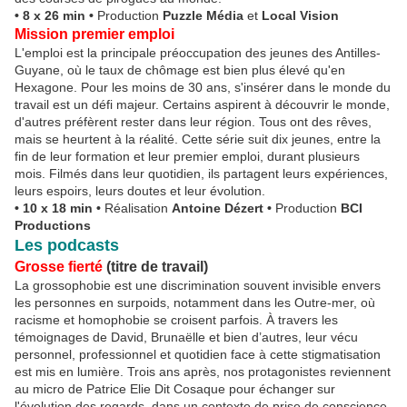
• 8 x 26 min •
Production
Puzzle Média
et
Local Vision
Mission premier emploi
L'emploi est la principale préoccupation des jeunes des Antilles-
Guyane, où le taux de chômage est bien plus élevé qu'en
Hexagone. Pour les moins de 30 ans, s'insérer dans le monde du
travail est un défi majeur. Certains aspirent à découvrir le monde,
d'autres préfèrent rester dans leur région. Tous ont des rêves,
mais se heurtent à la réalité. Cette série suit dix jeunes, entre la
fin de leur formation et leur premier emploi, durant plusieurs
mois. Filmés dans leur quotidien, ils partagent leurs expériences,
leurs espoirs, leurs doutes et leur évolution.
• 10 x 18 min •
Réalisation
Antoine Dézert •
Production
BCI
Productions
Les podcasts
Grosse fierté
(titre de travail)
La grossophobie est une discrimination souvent invisible envers
les personnes en surpoids, notamment dans les Outre-mer, où
racisme et homophobie se croisent parfois. À travers les
témoignages de David, Brunaëlle et bien d’autres, leur vécu
personnel, professionnel et quotidien face à cette stigmatisation
est mis en lumière. Trois ans après, nos protagonistes reviennent
au micro de Patrice Elie Dit Cosaque pour échanger sur
l'évolution des regards, dans un contexte de prise de conscience