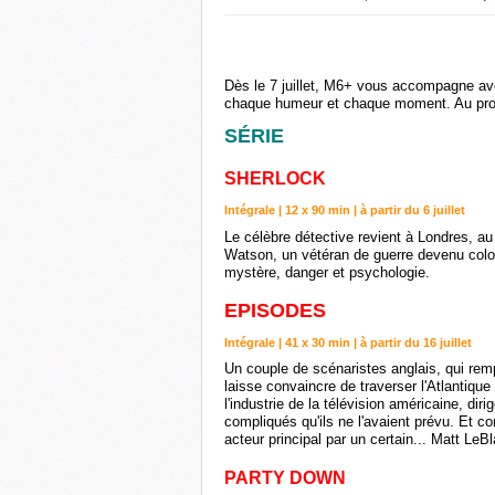
Dès le 7 juillet, M6+ vous accompagne avec
chaque humeur et chaque moment. Au progr
SÉRIE
SHERLOCK
Intégrale | 12 x 90 min | à partir du 6 juillet
Le célèbre détective revient à Londres, a
Watson, un vétéran de guerre devenu coloc
mystère, danger et psychologie.
EPISODES
Intégrale | 41 x 30 min | à partir du 16 juillet
Un couple de scénaristes anglais, qui re
laisse convaincre de traverser l'Atlantiqu
l'industrie de la télévision américaine, dir
compliqués qu'ils ne l'avaient prévu. Et co
acteur principal par un certain... Matt LeB
PARTY DOWN