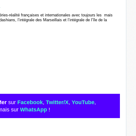
É
éries-réalité françaises et internationales avec toujours les mais
dashians, l’intégrale des Marseillais et l’intégrale de l’île de la
Mer
sur
Facebook
,
Twitter/X
,
YouTube
,
mais sur
WhatsApp
!