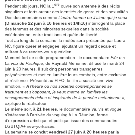
ère
Pendant six jours, NC la 1
ouvre son antenne à des récits
singuliers et forts autour des identités de genre et des sexualités.
Des documentaires comme
L’autre femme ou J’aime qui je veux
(Dimanche 22 juin à 10 heures et 14h10)
interrogent la place
des femmes et des minorités sexuelles dans la société
calédonienne, entre traditions et quête de liberté.
Tout au long de la semaine, la météo sera présentée par Laura
NC, figure queer et engagée, ajoutant un regard décalé et
militant à ce rendez-vous quotidien.
Moment fort de cette programmation : le documentaire
Fièr.e.s –
La voix du Pacifique
, de Raynald Mérienne, diffusé le mardi 24
juin à 20 heures. Il suit cinq personnes transgenres
polynésiennes et met en lumière leurs combats, entre exclusion
et résilience. Présenté au FIFO, le film a suscité une vive
émotion. «
À l’heure où nos sociétés contemporaines se
fracturent et s’opposent, je veux mettre en lumière les
enseignements riches et inspirants de la pensée océanienne
»,
explique le réalisateur.
Le même soir,
à 21 heures
, le documentaire
Va
, vis et vogue
s’intéresse à l’arrivée du voguing à La Réunion, forme
d’expression artistique et politique issue des communautés
LGBTQIA+ new-yorkaises.
La semaine se conclut
vendredi 27 juin à 20 heures
par la