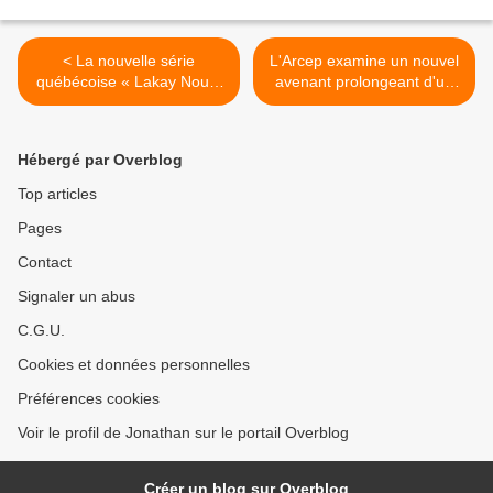
< La nouvelle série
L'Arcep examine un nouvel
québécoise « Lakay Nou »
avenant prolongeant d'un
(La 1ère) suit un couple
an l'accord d'itinérance
d’origine haïtienne coincé
entre Zeop Mobile et
entre deux générations !
Orange à La Réunion ! >
Hébergé par Overblog
Top articles
Pages
Contact
Signaler un abus
C.G.U.
Cookies et données personnelles
Préférences cookies
Voir le profil de Jonathan sur le portail Overblog
Créer un blog sur Overblog