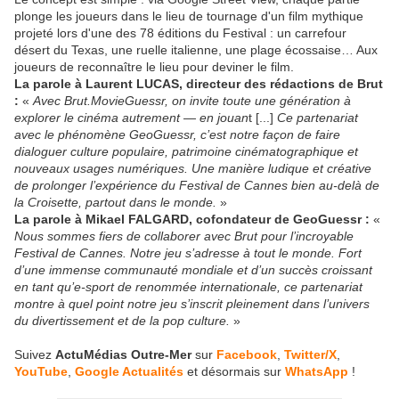
plonge les joueurs dans le lieu de tournage d'un film mythique
projeté lors d'une des 78 éditions du Festival : un carrefour
désert du Texas, une ruelle italienne, une plage écossaise… Aux
joueurs de reconnaître le lieu pour deviner le film.
La parole à Laurent LUCAS, directeur des rédactions de Brut
:
«
Avec Brut.MovieGuessr, on invite toute une génération à
explorer le cinéma autrement — en jouan
t [...]
Ce partenariat
avec le phénomène GeoGuessr, c’est notre façon de faire
dialoguer culture populaire, patrimoine cinématographique et
nouveaux usages numériques. Une manière ludique et créative
de prolonger l’expérience du Festival de Cannes bien au-delà de
la Croisette, partout dans le monde.
»
La parole à Mikael FALGARD, cofondateur de GeoGuessr :
«
Nous sommes fiers de collaborer avec Brut pour l’incroyable
Festival de Cannes. Notre jeu s’adresse à tout le monde. Fort
d’une immense communauté mondiale et d’un succès croissant
en tant qu’e-sport de renommée internationale, ce partenariat
montre à quel point notre jeu s’inscrit pleinement dans l’univers
du divertissement et de la pop culture.
»
Suivez
ActuMédias Outre-Mer
sur
Facebook
,
Twitter/X
,
YouTube
,
Google Actualités
et désormais sur
WhatsApp
!