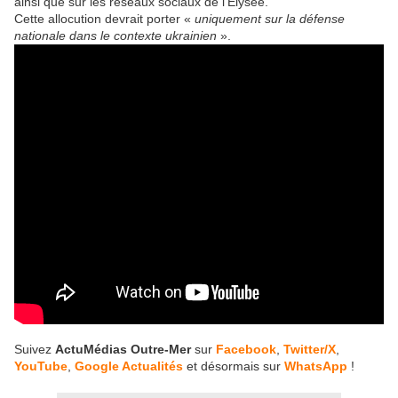
ainsi que sur les réseaux sociaux de l’Élysée.
Cette allocution devrait porter «
uniquement sur la défense
nationale dans le contexte ukrainien
».
Suivez
ActuMédias Outre-Mer
sur
Facebook
,
Twitter/X
,
YouTube
,
Google Actualités
et désormais sur
WhatsApp
!