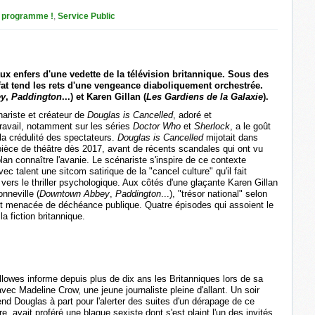
 programme !
,
Service Public
ux enfers d'une vedette de la télévision britannique. Sous des
fat tend les rets d'une vengeance diaboliquement orchestrée.
ey
,
Paddington
...) et Karen Gillan (
Les Gardiens de la Galaxie
).
nariste et créateur de
Douglas is Cancelled
, adoré et
avail, notamment sur les séries
Doctor Who
et
Sherlock
, a le goût
 la crédulité des spectateurs.
Douglas is Cancelled
mijotait dans
 pièce de théâtre dès 2017, avant de récents scandales qui ont vu
lan connaître l'avanie. Le scénariste s'inspire de ce contexte
c talent une sitcom satirique de la "cancel culture" qu'il fait
 vers le thriller psychologique. Aux côtés d'une glaçante Karen Gillan
nneville (
Downtown Abbey
,
Paddington
...), "trésor national" selon
 et menacée de déchéance publique. Quatre épisodes qui assoient le
a fiction britannique.
llowes informe depuis plus de dix ans les Britanniques lors de sa
vec Madeline Crow, une jeune journaliste pleine d'allant. Un soir
end Douglas à part pour l'alerter des suites d'un dérapage de ce
vre, avait proféré une blague sexiste dont s'est plaint l'un des invités