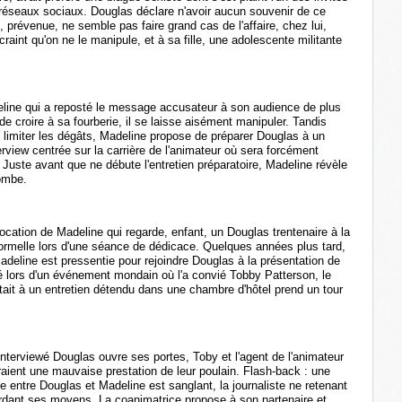
réseaux sociaux. Douglas déclare n'avoir aucun souvenir de ce
prévenue, ne semble pas faire grand cas de l'affaire, chez lui,
raint qu'on ne le manipule, et à sa fille, une adolescente militante
line qui a reposté le message accusateur à son audience de plus
e croire à sa fourberie, il se laisse aisément manipuler. Tandis
 limiter les dégâts, Madeline propose de préparer Douglas à un
erview centrée sur la carrière de l'animateur où sera forcément
n. Juste avant que ne débute l'entretien préparatoire, Madeline révèle
bombe.
cation de Madeline qui regarde, enfant, un Douglas trentenaire à la
nformelle lors d'une séance de dédicace. Quelques années plus tard,
 Madeline est pressentie pour rejoindre Douglas à la présentation de
ré lors d'un événement mondain où l'a convié Tobby Patterson, le
tait à un entretien détendu dans une chambre d'hôtel prend un tour
e interviewé Douglas ouvre ses portes, Toby et l'agent de l'animateur
ient une mauvaise prestation de leur poulain. Flash-back : une
e entre Douglas et Madeline est sanglant, la journaliste ne retenant
rdant ses moyens. La coanimatrice propose à son partenaire et