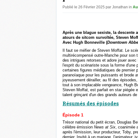
Publié le 26 Février 2025 par Jonathan in
Au
Après une blague sexiste, la descente a
atours de sitcom survoltée, Steven Mof
Avec Hugh Bonneville (
Downtown Abb
Il faut se méfier de Steven Moffat. Le scé
multirécompensé outre-Manche pour son tr
des intrigues retorses et adore jouer avec
l'esprit du scénariste sous la forme d'une
certaines figures médiatiques de premier p
paranoïaque pour les puissants et brode ave
joyeusement dérailler, au fil des épisodes,
tout à son implacable vengeance, Hugh Bo
Steven Moffat, est parfait en star piégée
talent grinçant d'un des grands auteurs de l
Résumés des épisodes
Épisode 1
Trésor national du petit écran, Douglas Be
célèbre émission
News at Six
, coanimée a
après l'émission, leur producteur, Toby, pr
dernier. Invité à un mariage, l'animateur, i