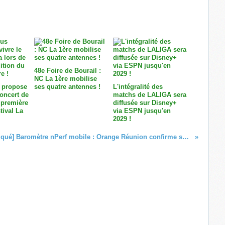
48e Foire de Bourail :
NC La 1ère mobilise
 propose
ses quatre antennes !
L'intégralité des
concert de
matchs de LALIGA sera
 première
diffusée sur Disney+
tival La
via ESPN jusqu'en
2029 !
[communiqué] Baromètre nPerf mobile : Orange Réunion confirme sa position de leader en 2024 !