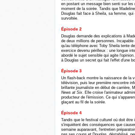
en postant un message bien senti sur les 
moment de la soirée. Tandis que Madeline, 
Douglas fait face à Sheila, sa femme, qui c
survoltée.
Épisode 2
Douglas demande des explications à Made
de deux millions de personnes. Incapable d
qu'au téléphone avec Toby Sheila tente de
exercice devenu périlleux : une longue int
abordé le sujet sensible qui agite l'opinio
à Douglas un secret qui fait l'effet d'une 
Épisode 3
Un flash-back montre la naissance de la vo
télévision, puis leur première rencontre i
brillante journaliste en début de carrière,
News at Six
. Elle croise l'animateur admi
producteur de l'émission. Ce qui s'apparen
glaçant au fil de la soirée.
Épisode 4
Tandis que le festival culturel où doit êtr
s'inquiètent des conséquences que causera
semaine auparavant, l'entretien préparatoir
pas ses coups et Douglas, déstabilisé, pe