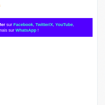
5
Mer
sur
Facebook
,
Twitter/X
,
YouTube
,
mais sur
WhatsApp
!