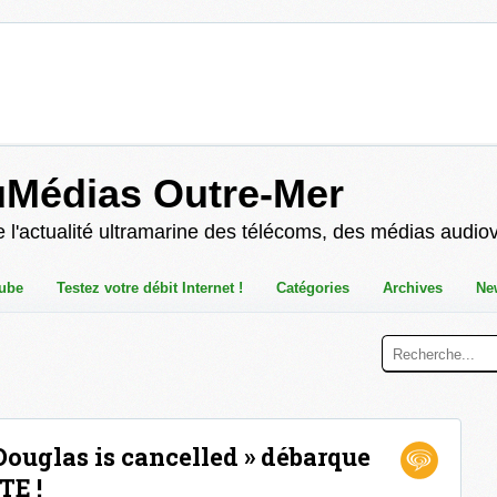
uMédias Outre-Mer
 l'actualité ultramarine des télécoms, des médias audio
ube
Testez votre débit Internet !
Catégories
Archives
Ne
 Douglas is cancelled » débarque
TE !