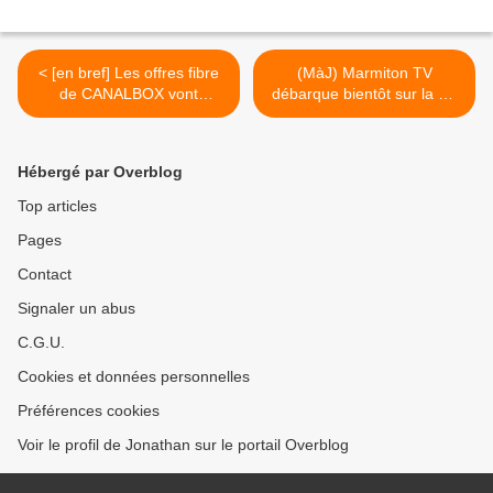
< [en bref] Les offres fibre
(MàJ) Marmiton TV
de CANALBOX vont
débarque bientôt sur la TV
débarquer dans de
d'Orange ! >
nouvelles villes aux Antilles-
Guyane !
Hébergé par Overblog
Top articles
Pages
Contact
Signaler un abus
C.G.U.
Cookies et données personnelles
Préférences cookies
Voir le profil de Jonathan sur le portail Overblog