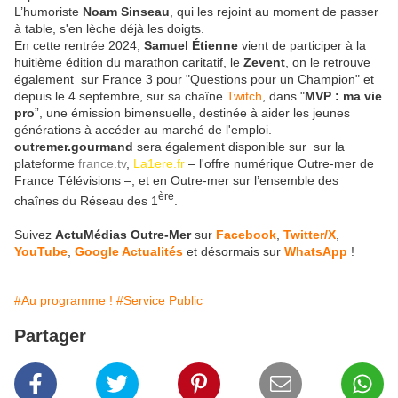
L’humoriste
Noam Sinseau
, qui les rejoint au moment de passer
à table, s'en lèche déjà les doigts.
En cette rentrée 2024,
Samuel Étienne
vient de participer à la
huitième édition du marathon caritatif, le
Zevent
, on le retrouve
également sur France 3 pour "Questions pour un Champion" et
depuis le 4 septembre, sur sa chaîne
Twitch
, dans "
MVP : ma vie
pro
”, une émission bimensuelle, destinée à aider les jeunes
générations à accéder au marché de l'emploi.
outremer.gourmand
sera également disponible sur sur la
plateforme
france.tv
,
La1ere.fr
– l'offre numérique Outre-mer de
France Télévisions –, et en Outre-mer sur l’ensemble des
ère
chaînes du Réseau des 1
.
Suivez
ActuMédias Outre-Mer
sur
Facebook
,
Twitter/X
,
YouTube
,
Google Actualités
et désormais sur
WhatsApp
!
#Au programme !
#Service Public
Partager