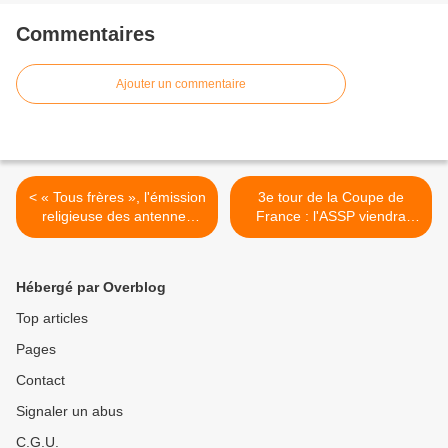
Commentaires
Ajouter un commentaire
< « Tous frères », l'émission
3e tour de la Coupe de
religieuse des antennes
France : l'ASSP viendra
ultramarines de France
défier le club Reims Sainte-
Télévisions fait sa rentrée !
Anne Football en direct sur
SPM La 1ère ! >
Hébergé par Overblog
Top articles
Pages
Contact
Signaler un abus
C.G.U.