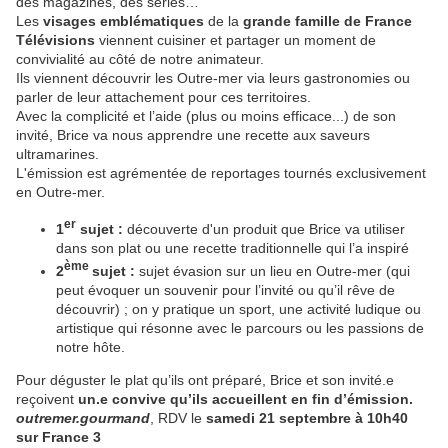
des magazines, des séries…
Les
visages emblématiques
de la
grande famille de France
Télévisions
viennent cuisiner et partager un moment de
convivialité au côté de notre animateur.
Ils viennent découvrir les Outre-mer via leurs gastronomies ou
parler de leur attachement pour ces territoires.
Avec la complicité et l’aide (plus ou moins efficace...) de son
invité, Brice va nous apprendre une recette aux saveurs
ultramarines.
L'émission est agrémentée de reportages tournés exclusivement
en Outre-mer.
er
1
sujet :
découverte d'un produit que Brice va utiliser
dans son plat ou une recette traditionnelle qui l’a inspiré
ème
2
sujet :
sujet évasion sur un lieu en Outre-mer (qui
peut évoquer un souvenir pour l’invité ou qu’il rêve de
découvrir) ; on y pratique un sport, une activité ludique ou
artistique qui résonne avec le parcours ou les passions de
notre hôte.
Pour déguster le plat qu’ils ont préparé, Brice et son invité.e
reçoivent
un.e convive qu’ils accueillent en fin d’émission.
outremer.gourmand
, RDV le
samedi 21 septembre à 10h40
sur France 3