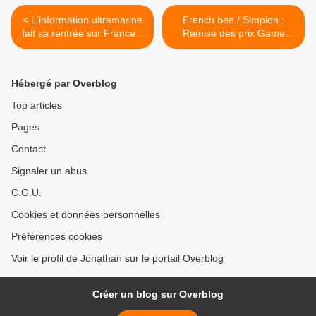
< L'information ultramarine
French bee / Simplon :
fait sa rentrée sur France 3
Remise des prix Game
et franceinfo !
Jame ! >
Hébergé par Overblog
Top articles
Pages
Contact
Signaler un abus
C.G.U.
Cookies et données personnelles
Préférences cookies
Voir le profil de Jonathan sur le portail Overblog
Créer un blog sur Overblog